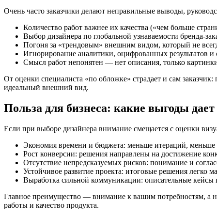
Очень часто заказчики делают неправильные выводы, руковод
Количество работ важнее их качества («чем больше стран
Выбор дизайнера по глобальной узнаваемости бренда-заказ
Погоня за «трендовым» внешним видом, который не всегда
Игнорирование аналитики, оцифрованных результатов и о
Смысл работ непонятен — нет описания, только картинки,
От оценки специалиста «по обложке» страдает и сам заказчик:
идеальный внешний вид.
Польза для бизнеса: какие выгоды дает
Если при выборе дизайнера внимание смещается с оценки визу
Экономия времени и бюджета: меньше итераций, меньше 
Рост конверсии: решения направлены на достижение кон
Отсутствие непредсказуемых рисков: понимание и согласов
Устойчивое развитие проекта: итоговые решения легко ма
Выработка сильной коммуникации: описательные кейсы п
Главное преимущество — внимание к вашим потребностям, а н
работы и качество продукта.