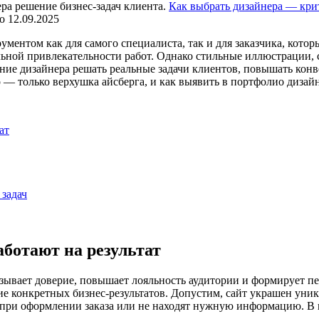
Как выбрать дизайнера — кри
о
12.09.2025
ентом как для самого специалиста, так и для заказчика, котор
льной привлекательности работ. Однако стильные иллюстрации,
ние дизайнера решать реальные задачи клиентов, повышать конв
о — только верхушка айсберга, и как выявить в портфолио дизай
ат
 задач
аботают на результат
ывает доверие, повышает лояльность аудитории и формирует пер
е конкретных бизнес-результатов. Допустим, сайт украшен ун
при оформлении заказа или не находят нужную информацию. В и