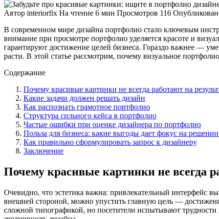
Автор
interiorfix
На чтение
6 мин
Просмотров
116
Опубликован
В современном мире дизайна портфолио стало ключевым инструм
внимание при просмотре портфолио уделяется красоте и визуа
гарантируют достижение целей бизнеса. Гораздо важнее — уме
расти. В этой статье рассмотрим, почему визуальное портфоли
Содержание
Почему красивые картинки не всегда работают на результ
Какие задачи должен решать дизайн
Как распознать грамотное портфолио
Структура сильного кейса в портфолио
Частые ошибки при оценке дизайнера по портфолио
Польза для бизнеса: какие выгоды дает фокус на решении
Как правильно сформулировать запрос к дизайнеру
Заключение
Почему красивые картинки не всегда р
Очевидно, что эстетика важна: привлекательный интерфейс выз
внешней стороной, можно упустить главную цель — достижени
сложной типографикой, но посетители испытывают трудности 
зрелищность дизайна.