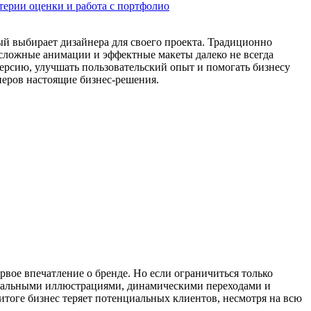
терии оценки и работа с портфолио
ый выбирает дизайнера для своего проекта. Традиционно
 сложные анимации и эффектные макеты далеко не всегда
ерсию, улучшать пользовательский опыт и помогать бизнесу
неров настоящие бизнес-решения.
вое впечатление о бренде. Но если ограничиться только
икальными иллюстрациями, динамическими переходами и
тоге бизнес теряет потенциальных клиентов, несмотря на всю