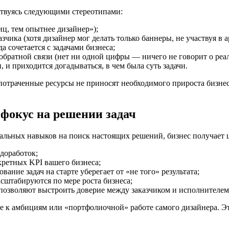
ствуясь следующими стереотипами:
иц, тем опытнее дизайнер»);
чика (хотя дизайнер мог делать только баннеры, не участвуя в 
 сочетается с задачами бизнеса;
братной связи (нет ни одной цифры — ничего не говорит о реал
 и приходится догадываться, в чем была суть задачи.
 потраченные ресурсы не приносят необходимого прироста бизне
 фокус на решении задач
альных навыков на поиск настоящих решений, бизнес получает 
доработок;
кретных KPI вашего бизнеса;
ание задач на старте уберегает от «не того» результата;
сштабируются по мере роста бизнеса;
озволяют выстроить доверие между заказчиком и исполнителем
е к амбициям или «портфолиочной» работе самого дизайнера. 