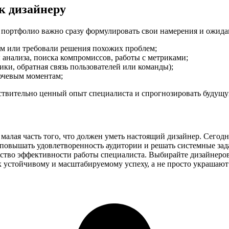
к дизайнеру
 портфолио важно сразу формулировать свои намерения и ожидан
им или требовали решения похожих проблем;
 анализа, поиска компромиссов, работы с метриками;
ики, обратная связь пользователей или команды);
ючевым моментам;
ствительно ценный опыт специалиста и спрогнозировать будущу
лая часть того, что должен уметь настоящий дизайнер. Сегодня
 повышать удовлетворенность аудитории и решать системные зад
ьство эффективности работы специалиста. Выбирайте дизайнеро
к устойчивому и масштабируемому успеху, а не просто украшают