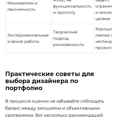
Минимализм и
функциональность
ограниче
лаконичность
и простоту
и четкими
целями
Хорошо д
Творческий
Экспериментальные
смелых и
подход,
и яркие работы
нестандар
рискованность
проектов
Практические советы для
выбора дизайнера по
портфолио
В процессе оценки не забывайте соблюдать
баланс между эмоциями и объективными
критериями. Вот несколько рекомендаций: