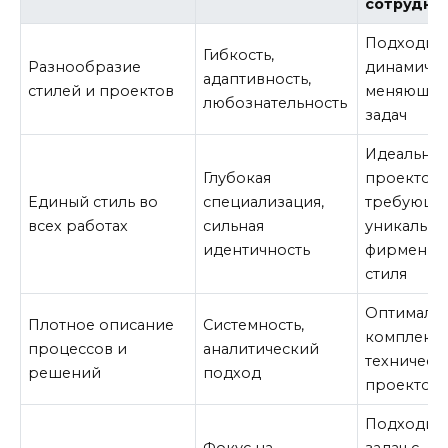
сотрудни
Подходит 
Гибкость,
Разнообразие
динамичны
адаптивность,
стилей и проектов
меняющих
любознательность
задач
Идеально 
Глубокая
проектов,
Единый стиль во
специализация,
требующи
всех работах
сильная
уникально
идентичность
фирменно
стиля
Оптимальн
Плотное описание
Системность,
комплексн
процессов и
аналитический
техническ
решений
подход
проектов
Подходит 
Фокус на
задач с