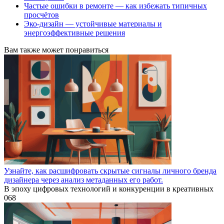
Частые ошибки в ремонте — как избежать типичных
просчётов
Эко-дизайн — устойчивые материалы и
энергоэффективные решения
Вам также может понравиться
Узнайте, как расшифровать скрытые сигналы личного бренда
дизайнера через анализ метаданных его работ.
В эпоху цифровых технологий и конкуренции в креативных
0
68