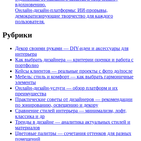
вдохновению.
Онлайн-дизайн-платформы: ИИ-прорывы,
демократизирующие творчество для каждого
пользователя.
Рубрики
Декор своими руками — DIY-идеи и аксессуары для
интерьера
Как выбрать дизайнера — критерии оценки и работа с
портфолио
Кейсы клиентов — реальные проекты с фото до/после
Мебель: стиль и комфорт — как выбрать гармоничные
элементы
Онлайн-дизайн-услуги — обзор платформ и их
преимущества
Практические советы от дизайнеров — рекомендации
по зонированию, освещению и декору
Сравнение стилей интерьера — минимализм, лофт,
классика и др
Тренды в дизайне — аналитика актуальных стилей и
материалов
Цветовые палитры — сочетания оттенков для разных
помещений