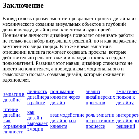
Заключение
Взгляд сквозь призму эмпатии превращает процесс дизайна из
механического создания визуальных объектов в глубокий
диалог между дизайнером, клиентом и аудиторией.
Понимание личности дизайнера позволяет оценивать работы
не только как набор визуальных решений, но и как выражение
внутреннего мира творца. В то же время эмпатия в
отношении клиента помогает создавать проекты, которые
действительно решают задачи и находят отклик в сердцах
пользователей. Развивая этот навык, дизайнер становится не
просто исполнителем, а проводником эмоционального и
смыслового посыла, создавая дизайн, который оживает и
вдохновляет.
личность
понимание
анализ
эмпатичес
эмпатия в
дизайнера
клиента через
дизайнерских
подход к
дизайне
в работе
дизайн
проектов
дизайну
чтение
как
дизайна
взаимодействие
роль эмпатии
интерпрет
дизайн
как
дизайнера и
в креативном
дизайнерс
выражает
отражения
клиента
процессе
решений
эмоции
личности