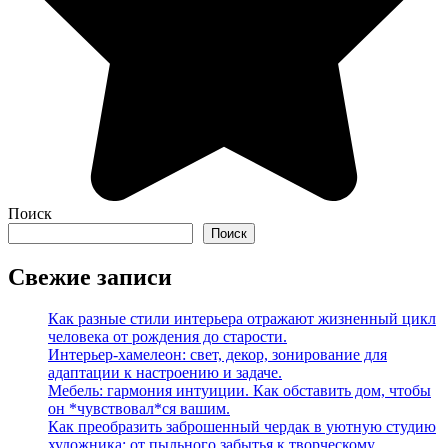
Поиск
Поиск
Свежие записи
Как разные стили интерьера отражают жизненный цикл
человека от рождения до старости.
Интерьер-хамелеон: свет, декор, зонирование для
адаптации к настроению и задаче.
Мебель: гармония интуиции. Как обставить дом, чтобы
он *чувствовал*ся вашим.
Как преобразить заброшенный чердак в уютную студию
художника: от пыльного забытья к творческому