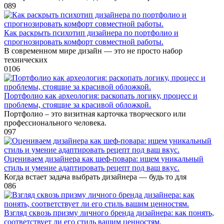
0
89
Как раскрыть психотип дизайнера по портфолио и
спрогнозировать комфорт совместной работы.
В современном мире дизайн — это не просто набор
технических
0
106
Портфолио как археология: раскопать логику, процесс и
проблемы, стоящие за красивой обложкой.
Портфолио – это визитная карточка творческого или
профессионального человека.
0
97
Оцениваем дизайнера как шеф-повара: ищем уникальный
стиль и умение адаптировать рецепт под ваш вкус.
Когда встает задача выбрать дизайнера — будь то для
0
86
Взгляд сквозь призму личного бренда дизайнера: как понять,
соответствует ли его стиль вашим ценностям.