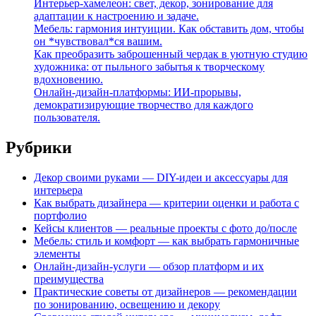
Интерьер-хамелеон: свет, декор, зонирование для
адаптации к настроению и задаче.
Мебель: гармония интуиции. Как обставить дом, чтобы
он *чувствовал*ся вашим.
Как преобразить заброшенный чердак в уютную студию
художника: от пыльного забытья к творческому
вдохновению.
Онлайн-дизайн-платформы: ИИ-прорывы,
демократизирующие творчество для каждого
пользователя.
Рубрики
Декор своими руками — DIY-идеи и аксессуары для
интерьера
Как выбрать дизайнера — критерии оценки и работа с
портфолио
Кейсы клиентов — реальные проекты с фото до/после
Мебель: стиль и комфорт — как выбрать гармоничные
элементы
Онлайн-дизайн-услуги — обзор платформ и их
преимущества
Практические советы от дизайнеров — рекомендации
по зонированию, освещению и декору