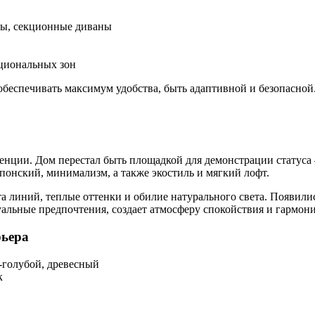
лы, секционные диваны
кциональных зон
 обеспечивать максимум удобства, быть адаптивной и безопасно
енции. Дом перестал быть площадкой для демонстрации статуса –
понский, минимализм, а также экостиль и мягкий лофт.
 линий, теплые оттенки и обилие натурального света. Появились
уальные предпочтения, создает атмосферу спокойствия и гармон
рьера
-голубой, древесный
к