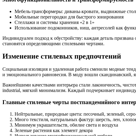
Мебель-трансформеры: диваны-кровати, выдвижные сто
Мобильные перегородки для быстрого зонирования
Стеллажи и системы хранения «2 в 1»
Использование подоконников, ниш, антресолей как фун
Индивидуален подход к обустройству: каждая деталь призвана
становятся определяющими стилевыми чертами.
Изменение стилевых предпочтений
Социальная изоляция и удаленная работа сменили модные тенд
и эмоционального равновесия. В моду вошли скандинавский, я
Важнейшими качествами интерьера стали лаконичность, чистота
industrial, мягкий минимализм. Каждый подчеркивает индивид
Главные стилевые черты постпандемийного инте
Нейтральные, природные цвета: песочный, зеленый, серо
Много текстиля, натуральных фактур: шерсть, лен, хлопо
Минимум украшательств, обилие света и воздуха
Зеленые растения как элемент декора
Использование многофункциональной мебели