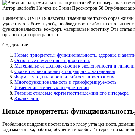
Автор
interiorfix
На чтение
5 мин
Просмотров
58
Опубликовано
Пандемия COVID-19 навсегда изменила не только образ жизни 
удаленную работу и учебу, необходимость заботиться о гигиен
функциональность, комфорт, материалы и эстетику. Эта статья
организации пространства.
Содержание
Новые приоритеты: функциональность, здоровье и адапт
Основные изменения в приоритетах
Материалы: от долговечности к экологичности и гигиен
Сравнительная таблица популярных материалов
Формы: уют, плавность и гибкость пространства
Многофункциональность и трансформируемость
Изменение стилевых предпочтений
Главные стилевые черты постпандемийного интерьера
Заключение
Новые приоритеты: функциональность, 
Глобальная пандемия поставила во главу угла ценность домашн
задачам отдыха, работы, обучения и хобби. Интерьер начал по