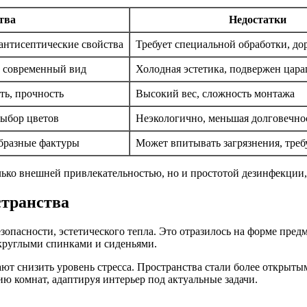
тва
Недостатки
антисептические свойства
Требует специальной обработки, до
, современный вид
Холодная эстетика, подвержен цар
ть, прочность
Высокий вес, сложность монтажа
выбор цветов
Неэкологично, меньшая долговечно
образные фактуры
Может впитывать загрязнения, треб
лько внешней привлекательностью, но и простотой дезинфекции, 
странства
опасности, эстетического тепла. Это отразилось на форме пред
округлыми спинками и сиденьями.
 снизить уровень стресса. Пространства стали более открытым
 комнат, адаптируя интерьер под актуальные задачи.