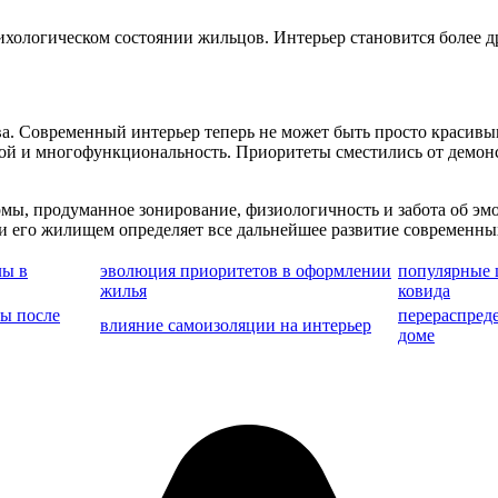
 психологическом состоянии жильцов. Интерьер становится более
а. Современный интерьер теперь не может быть просто красив
кой и многофункциональность. Приоритеты сместились от демон
мы, продуманное зонирование, физиологичность и забота об э
 и его жилищем определяет все дальнейшее развитие современн
лы в
эволюция приоритетов в оформлении
популярные 
жилья
ковида
ы после
перераспреде
влияние самоизоляции на интерьер
доме