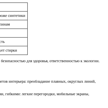
роже синтетики
апинам
сть
ует стирки
безопасностью для здоровья, ответственностью к экологии.
метов интерьера: преобладание плавных, округлых линий,
и, гибкими: легкие перегородки, мобильные экраны,