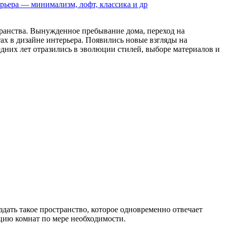
рьера — минимализм, лофт, классика и др
транства. Вынужденное пребывание дома, переход на
ах в дизайне интерьера. Появились новые взгляды на
едних лет отразились в эволюции стилей, выборе материалов и
дать такое пространство, которое одновременно отвечает
ацию комнат по мере необходимости.