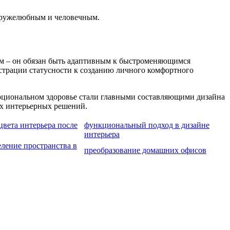
 дружелюбным и человечным.
ым – он обязан быть адаптивным к быстроменяющимся
страции статусности к созданию личного комфортного
моциональном здоровье стали главными составляющими дизайна
ых интерьерных решений.
цвета интерьера после
функциональный подход в дизайне
интерьера
ление пространства в
преобразование домашних офисов