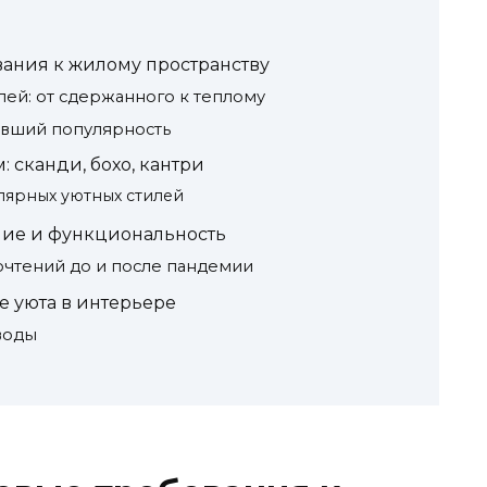
вания к жилому пространству
ей: от сдержанного к теплому
ивший популярность
: сканди, бохо, кантри
лярных уютных стилей
ние и функциональность
чтений до и после пандемии
 уюта в интерьере
воды