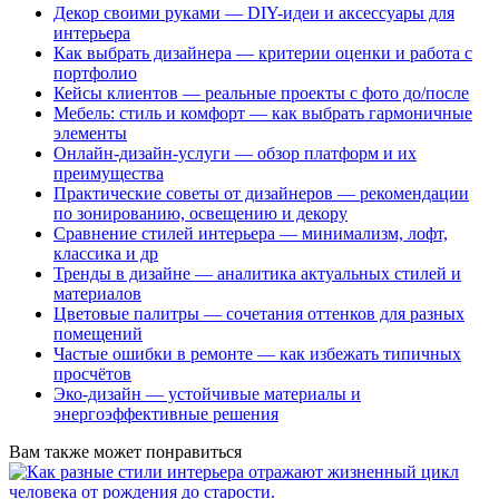
Декор своими руками — DIY-идеи и аксессуары для
интерьера
Как выбрать дизайнера — критерии оценки и работа с
портфолио
Кейсы клиентов — реальные проекты с фото до/после
Мебель: стиль и комфорт — как выбрать гармоничные
элементы
Онлайн-дизайн-услуги — обзор платформ и их
преимущества
Практические советы от дизайнеров — рекомендации
по зонированию, освещению и декору
Сравнение стилей интерьера — минимализм, лофт,
классика и др
Тренды в дизайне — аналитика актуальных стилей и
материалов
Цветовые палитры — сочетания оттенков для разных
помещений
Частые ошибки в ремонте — как избежать типичных
просчётов
Эко-дизайн — устойчивые материалы и
энергоэффективные решения
Вам также может понравиться