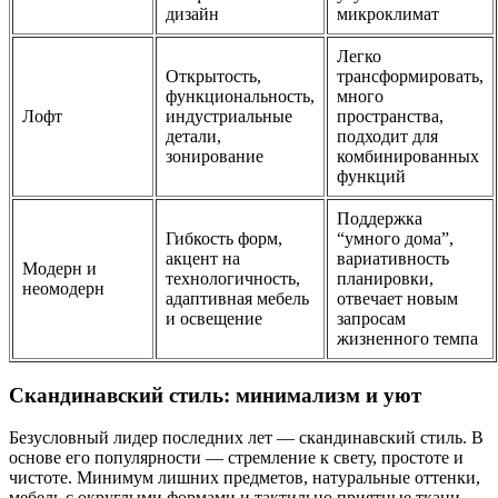
дизайн
микроклимат
Легко
Открытость,
трансформировать,
функциональность,
много
Лофт
индустриальные
пространства,
детали,
подходит для
зонирование
комбинированных
функций
Поддержка
Гибкость форм,
“умного дома”,
акцент на
вариативность
Модерн и
технологичность,
планировки,
неомодерн
адаптивная мебель
отвечает новым
и освещение
запросам
жизненного темпа
Скандинавский стиль: минимализм и уют
Безусловный лидер последних лет — скандинавский стиль. В
основе его популярности — стремление к свету, простоте и
чистоте. Минимум лишних предметов, натуральные оттенки,
мебель с округлыми формами и тактильно приятные ткани