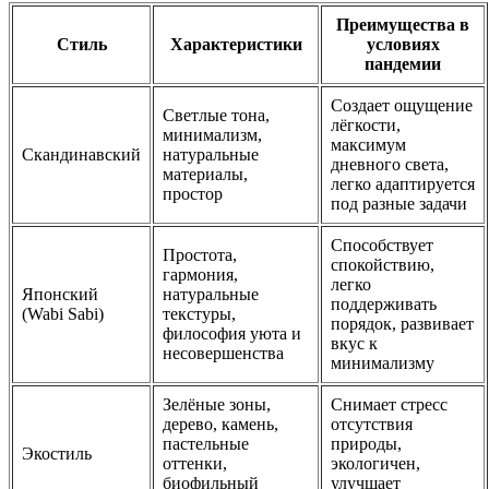
Преимущества в
Стиль
Характеристики
условиях
пандемии
Создает ощущение
Светлые тона,
лёгкости,
минимализм,
максимум
Скандинавский
натуральные
дневного света,
материалы,
легко адаптируется
простор
под разные задачи
Способствует
Простота,
спокойствию,
гармония,
легко
Японский
натуральные
поддерживать
(Wabi Sabi)
текстуры,
порядок, развивает
философия уюта и
вкуc к
несовершенства
минимализму
Зелёные зоны,
Снимает стресс
дерево, камень,
отсутствия
пастельные
природы,
Экостиль
оттенки,
экологичен,
биофильный
улучшаeт