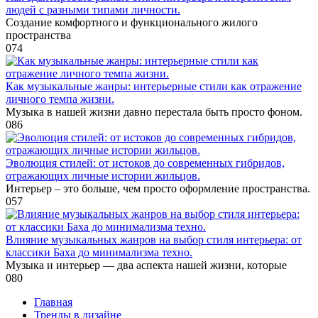
людей с разными типами личности.
Создание комфортного и функционального жилого
пространства
0
74
Как музыкальные жанры: интерьерные стили как отражение
личного темпа жизни.
Музыка в нашей жизни давно перестала быть просто фоном.
0
86
Эволюция стилей: от истоков до современных гибридов,
отражающих личные истории жильцов.
Интерьер – это больше, чем просто оформление пространства.
0
57
Влияние музыкальных жанров на выбор стиля интерьера: от
классики Баха до минимализма техно.
Музыка и интерьер — два аспекта нашей жизни, которые
0
80
Главная
Тренды в дизайне