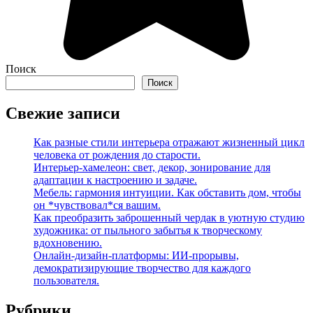
Поиск
Поиск
Свежие записи
Как разные стили интерьера отражают жизненный цикл
человека от рождения до старости.
Интерьер-хамелеон: свет, декор, зонирование для
адаптации к настроению и задаче.
Мебель: гармония интуиции. Как обставить дом, чтобы
он *чувствовал*ся вашим.
Как преобразить заброшенный чердак в уютную студию
художника: от пыльного забытья к творческому
вдохновению.
Онлайн-дизайн-платформы: ИИ-прорывы,
демократизирующие творчество для каждого
пользователя.
Рубрики