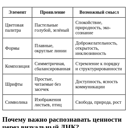
Элемент
Проявление
Возможный смысл
Спокойствие,
Цветовая
Пастельные
природность, эко-
палитра
голубой, зелёный
сознание
Доброжелательность,
Плавные,
Формы
открытость,
округлые линии
инклюзивность
Симметричная,
Стремление к порядку
Композиция
сбалансированная
и структурированности
Простые,
Доступность, ясность
Шрифты
читаемые без
коммуникации
засечек
Изображения
Символика
Свобода, природа, рост
листьев, птиц
Почему важно распознавать ценности
через визуальный ДНК?