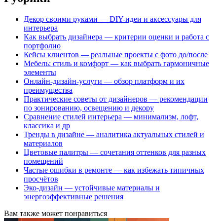
Декор своими руками — DIY-идеи и аксессуары для
интерьера
Как выбрать дизайнера — критерии оценки и работа с
портфолио
Кейсы клиентов — реальные проекты с фото до/после
Мебель: стиль и комфорт — как выбрать гармоничные
элементы
Онлайн-дизайн-услуги — обзор платформ и их
преимущества
Практические советы от дизайнеров — рекомендации
по зонированию, освещению и декору
Сравнение стилей интерьера — минимализм, лофт,
классика и др
Тренды в дизайне — аналитика актуальных стилей и
материалов
Цветовые палитры — сочетания оттенков для разных
помещений
Частые ошибки в ремонте — как избежать типичных
просчётов
Эко-дизайн — устойчивые материалы и
энергоэффективные решения
Вам также может понравиться