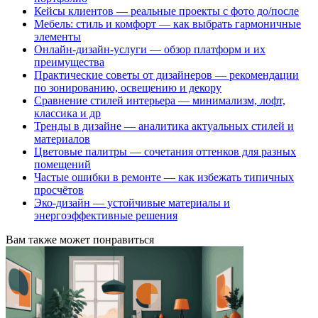
Кейсы клиентов — реальные проекты с фото до/после
Мебель: стиль и комфорт — как выбрать гармоничные
элементы
Онлайн-дизайн-услуги — обзор платформ и их
преимущества
Практические советы от дизайнеров — рекомендации
по зонированию, освещению и декору
Сравнение стилей интерьера — минимализм, лофт,
классика и др
Тренды в дизайне — аналитика актуальных стилей и
материалов
Цветовые палитры — сочетания оттенков для разных
помещений
Частые ошибки в ремонте — как избежать типичных
просчётов
Эко-дизайн — устойчивые материалы и
энергоэффективные решения
Вам также может понравиться