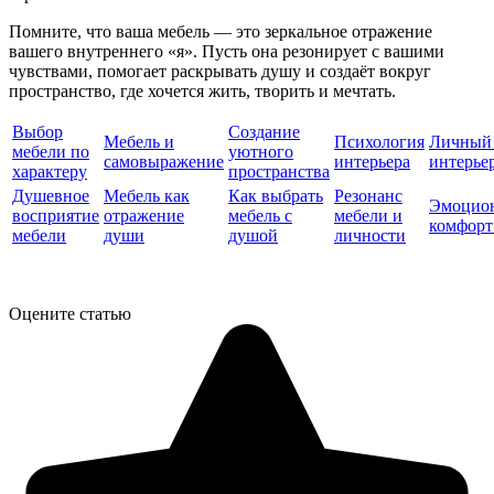
Помните, что ваша мебель — это зеркальное отражение
вашего внутреннего «я». Пусть она резонирует с вашими
чувствами, помогает раскрывать душу и создаёт вокруг
пространство, где хочется жить, творить и мечтать.
Выбор
Создание
Мебель и
Психология
Личный 
мебели по
уютного
самовыражение
интерьера
интерье
характеру
пространства
Душевное
Мебель как
Как выбрать
Резонанс
Эмоцио
восприятие
отражение
мебель с
мебели и
комфорт
мебели
души
душой
личности
Оцените статью