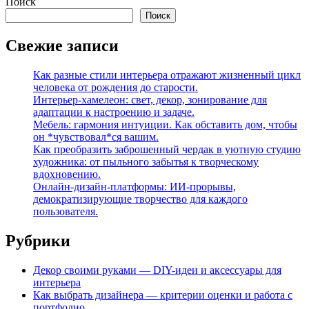
Поиск
Поиск
Свежие записи
Как разные стили интерьера отражают жизненный цикл
человека от рождения до старости.
Интерьер-хамелеон: свет, декор, зонирование для
адаптации к настроению и задаче.
Мебель: гармония интуиции. Как обставить дом, чтобы
он *чувствовал*ся вашим.
Как преобразить заброшенный чердак в уютную студию
художника: от пыльного забытья к творческому
вдохновению.
Онлайн-дизайн-платформы: ИИ-прорывы,
демократизирующие творчество для каждого
пользователя.
Рубрики
Декор своими руками — DIY-идеи и аксессуары для
интерьера
Как выбрать дизайнера — критерии оценки и работа с
портфолио