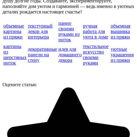
душу долгие годы. Создавайте, экспериментируйте,
наполняйте дом уютом и гармонией — ведь именно в уютных
деталях рождается настоящее счастье!
панно
объемные
текстурный
ручная
объемная
своими
картины
декор для
работа для
вышивка
руками из
из пряжи
интерьера
уюта в доме
из пряжи
ниток
картины
текстильное
декоративные
идея для
уютные
из
искусство
панели на
домашнего
украшения
шерстяных
своими
стену
декора
из пряжи
ниток
руками
Оцените статью