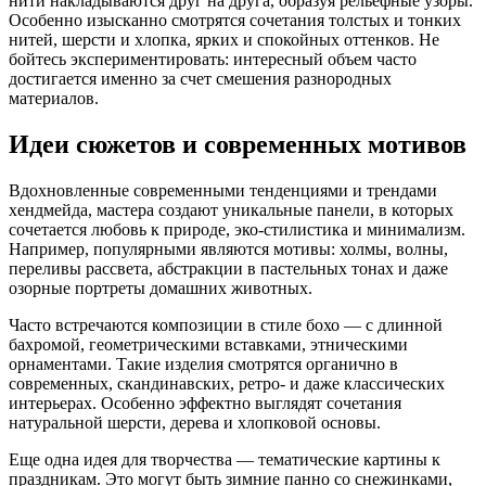
нити накладываются друг на друга, образуя рельефные узоры.
Особенно изысканно смотрятся сочетания толстых и тонких
нитей, шерсти и хлопка, ярких и спокойных оттенков. Не
бойтесь экспериментировать: интересный объем часто
достигается именно за счет смешения разнородных
материалов.
Идеи сюжетов и современных мотивов
Вдохновленные современными тенденциями и трендами
хендмейда, мастера создают уникальные панели, в которых
сочетается любовь к природе, эко-стилистика и минимализм.
Например, популярными являются мотивы: холмы, волны,
переливы рассвета, абстракции в пастельных тонах и даже
озорные портреты домашних животных.
Часто встречаются композиции в стиле бохо — с длинной
бахромой, геометрическими вставками, этническими
орнаментами. Такие изделия смотрятся органично в
современных, скандинавских, ретро- и даже классических
интерьерах. Особенно эффектно выглядят сочетания
натуральной шерсти, дерева и хлопковой основы.
Еще одна идея для творчества — тематические картины к
праздникам. Это могут быть зимние панно со снежинками,