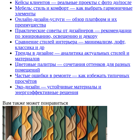
Кейсы клиентов — реальные проекты с фото до/после
Мебель: стиль и комфорт — как выбрать гармоничные
элементы
Онлайн-дизайн-услуги — обзор платформ и их
преимущества
Практические советы от дизайнеров — рекомендации
по зонированию, освещению и декору
Сравнение стилей интерьера — минимализм, лофт,
классика и др
Тренды в дизайне — аналитика актуальных стилей и
материалов
Цветовые палитры — сочетания оттенков для разных
помещений
Частые ошибки в ремонте — как избежать типичных
просчётов
Эко-дизайн — устойчивые материалы и
энергоэффективные решения
Вам также может понравиться