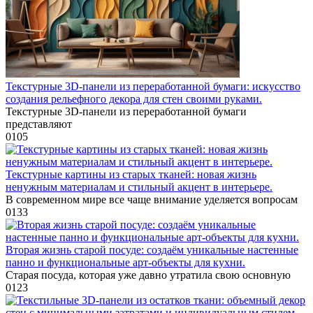
Текстурные 3D-панели из переработанной бумаги: искусство
создания рельефного декора для стен своими руками.
Текстурные 3D-панели из переработанной бумаги
представляют
0
105
Текстурные картины из старых тканей: новая жизнь
ненужным материалам и стильный акцент в интерьере.
В современном мире все чаще внимание уделяется вопросам
0
133
Вторая жизнь старой посуде: создаём уникальные настенные
панно и функциональные арт-объекты для кухни.
Старая посуда, которая уже давно утратила свою основную
0
123