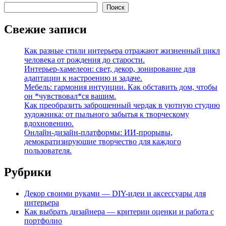
Поиск
Свежие записи
Как разные стили интерьера отражают жизненный цикл
человека от рождения до старости.
Интерьер-хамелеон: свет, декор, зонирование для
адаптации к настроению и задаче.
Мебель: гармония интуиции. Как обставить дом, чтобы
он *чувствовал*ся вашим.
Как преобразить заброшенный чердак в уютную студию
художника: от пыльного забытья к творческому
вдохновению.
Онлайн-дизайн-платформы: ИИ-прорывы,
демократизирующие творчество для каждого
пользователя.
Рубрики
Декор своими руками — DIY-идеи и аксессуары для
интерьера
Как выбрать дизайнера — критерии оценки и работа с
портфолио