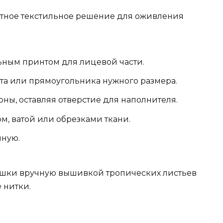
етное текстильное решение для оживления
ьным принтом для лицевой части.
та или прямоугольника нужного размера.
ны, оставляя отверстие для наполнителя.
, ватой или обрезками ткани.
чную.
шки вручную вышивкой тропических листьев
 нитки.