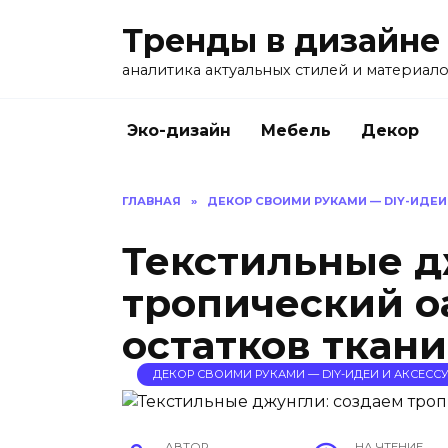
Перейти
Тренды в дизайне
к
содержанию
аналитика актуальных стилей и материал
Эко-дизайн
Мебель
Декор
ГЛАВНАЯ
»
ДЕКОР СВОИМИ РУКАМИ — DIY-ИДЕИ
Текстильные д
тропический о
остатков ткани
ДЕКОР СВОИМИ РУКАМИ — DIY-ИДЕИ И АКСЕССУ
АВТОР
НА ЧТЕНИЕ