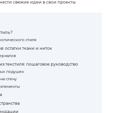
нести свежие идеи в свои проекты.
стиль?
ропического стиля
: остатки ткани и ниток
териалов
з текстиля: пошаговое руководство
ных подушек
на стену
 элементы
я
транства
мендации