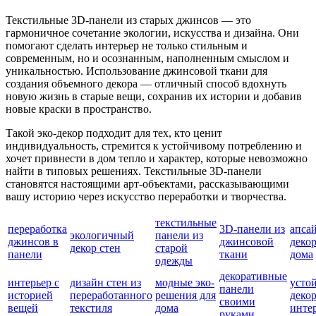
Текстильные 3D-панели из старых джинсов — это
гармоничное сочетание экологии, искусства и дизайна. Они
помогают сделать интерьер не только стильным и
современным, но и осознанным, наполненным смыслом и
уникальностью. Использование джинсовой ткани для
создания объемного декора — отличный способ вдохнуть
новую жизнь в старые вещи, сохранив их истории и добавив
новые краски в пространство.
Такой эко-декор подходит для тех, кто ценит
индивидуальность, стремится к устойчивому потреблению и
хочет привнести в дом тепло и характер, которые невозможно
найти в типовых решениях. Текстильные 3D-панели
становятся настоящими арт-объектами, рассказывающими
вашу историю через искусство переработки и творчества.
текстильные
переработка
3D-панели из
апса
экологичный
панели из
джинсов в
джинсовой
декор
декор стен
старой
панели
ткани
дома
одежды
декоративные
интерьер с
дизайн стен из
модные эко-
усто
панели
историей
переработанного
решения для
декор
своими
вещей
текстиля
дома
инте
руками