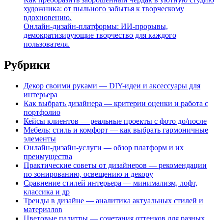
художника: от пыльного забытья к творческому
вдохновению.
Онлайн-дизайн-платформы: ИИ-прорывы,
демократизирующие творчество для каждого
пользователя.
Рубрики
Декор своими руками — DIY-идеи и аксессуары для
интерьера
Как выбрать дизайнера — критерии оценки и работа с
портфолио
Кейсы клиентов — реальные проекты с фото до/после
Мебель: стиль и комфорт — как выбрать гармоничные
элементы
Онлайн-дизайн-услуги — обзор платформ и их
преимущества
Практические советы от дизайнеров — рекомендации
по зонированию, освещению и декору
Сравнение стилей интерьера — минимализм, лофт,
классика и др
Тренды в дизайне — аналитика актуальных стилей и
материалов
Цветовые палитры — сочетания оттенков для разных