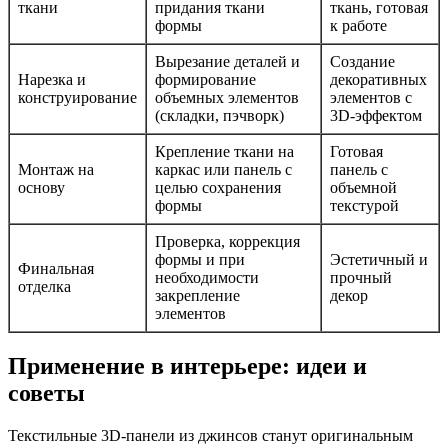
ткани
придания ткани
ткань, готовая
формы
к работе
Вырезание деталей и
Создание
Нарезка и
формирование
декоративных
конструирование
объемных элементов
элементов с
(складки, пэчворк)
3D-эффектом
Крепление ткани на
Готовая
Монтаж на
каркас или панель с
панель с
основу
целью сохранения
объемной
формы
текстурой
Проверка, коррекция
формы и при
Эстетичный и
Финальная
необходимости
прочный
отделка
закрепление
декор
элементов
Применение в интерьере: идеи и
советы
Текстильные 3D-панели из джинсов станут оригинальным