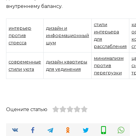
внутреннему балансу.
стили
к
интерьер
дизайн и
интерьера
о
против
информационный
для
к
стресса
шум
расслабления
с
минимализм
ц
современные
дизайн квартиры
против
с
стили уюта
для уединения
перегрузки
т
Оцените статью