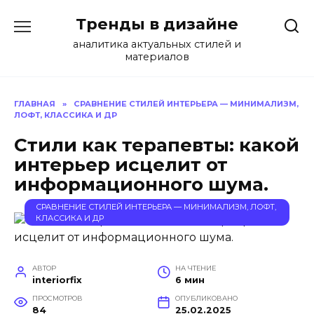
Перейти
Тренды в дизайне
к
содержанию
аналитика актуальных стилей и
материалов
ГЛАВНАЯ
»
СРАВНЕНИЕ СТИЛЕЙ ИНТЕРЬЕРА — МИНИМАЛИЗМ,
ЛОФТ, КЛАССИКА И ДР
Стили как терапевты: какой
интерьер исцелит от
информационного шума.
СРАВНЕНИЕ СТИЛЕЙ ИНТЕРЬЕРА — МИНИМАЛИЗМ, ЛОФТ,
КЛАССИКА И ДР
АВТОР
НА ЧТЕНИЕ
interiorfix
6 мин
ПРОСМОТРОВ
ОПУБЛИКОВАНО
84
25.02.2025