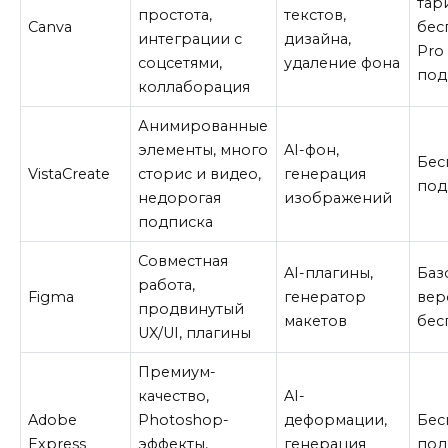
тар
простота,
текстов,
Canva
бес
интеграции с
дизайна,
Pro
соцсетями,
удаление фона
под
коллаборация
Анимированные
элементы, много
AI-фон,
Бес
VistaCreate
сторис и видео,
генерация
под
недорогая
изображений
подписка
Совместная
AI-плагины,
Баз
работа,
Figma
генератор
вер
продвинутый
макетов
бес
UX/UI, плагины
Премиум-
качество,
AI-
Adobe
Photoshop-
деформации,
Бес
Express
эффекты,
генерация
под