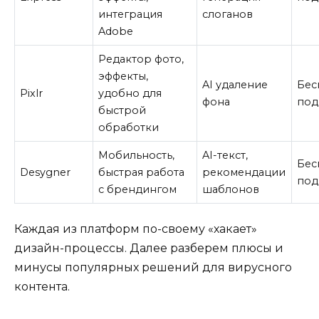
интеграция
слоганов
Adobe
Редактор фото,
эффекты,
AI удаление
Бес
Pixlr
удобно для
фона
под
быстрой
обработки
Мобильность,
AI-текст,
Бес
Desygner
быстрая работа
рекомендации
под
с брендингом
шаблонов
Каждая из платформ по-своему «хакает»
дизайн-процессы. Далее разберем плюсы и
минусы популярных решений для вирусного
контента.