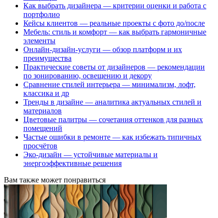
Как выбрать дизайнера — критерии оценки и работа с
портфолио
Кейсы клиентов — реальные проекты с фото до/после
Мебель: стиль и комфорт — как выбрать гармоничные
элементы
Онлайн-дизайн-услуги — обзор платформ и их
преимущества
Практические советы от дизайнеров — рекомендации
по зонированию, освещению и декору
Сравнение стилей интерьера — минимализм, лофт,
классика и др
Тренды в дизайне — аналитика актуальных стилей и
материалов
Цветовые палитры — сочетания оттенков для разных
помещений
Частые ошибки в ремонте — как избежать типичных
просчётов
Эко-дизайн — устойчивые материалы и
энергоэффективные решения
Вам также может понравиться