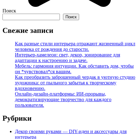
Поиск
Поиск
Свежие записи
Как разные стили интерьера отражают жизненный цикл
человека от рождения до старости.
Интерьер-хамелеон: свет, декор, зонирование для
адаптации к настроению и задаче.
Мебель: гармония интуиции. Как обставить дом, чтобы
он *чувствовал*ся вашим.
Как преобразить заброшенный чердак в уютную студию
художника: от пыльного забытья к творческому
вдохновению.
Онлайн-дизайн-платформы: ИИ-прорывы,
демократизирующие творчество для каждого
пользователя.
Рубрики
Декор своими руками — DIY-идеи и аксессуары для
интерьера