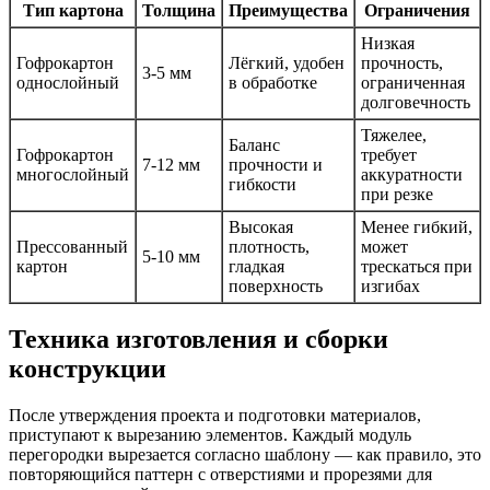
Тип картона
Толщина
Преимущества
Ограничения
Низкая
Гофрокартон
Лёгкий, удобен
прочность,
3-5 мм
однослойный
в обработке
ограниченная
долговечность
Тяжелее,
Баланс
Гофрокартон
требует
7-12 мм
прочности и
многослойный
аккуратности
гибкости
при резке
Высокая
Менее гибкий,
Прессованный
плотность,
может
5-10 мм
картон
гладкая
трескаться при
поверхность
изгибах
Техника изготовления и сборки
конструкции
После утверждения проекта и подготовки материалов,
приступают к вырезанию элементов. Каждый модуль
перегородки вырезается согласно шаблону — как правило, это
повторяющийся паттерн с отверстиями и прорезями для