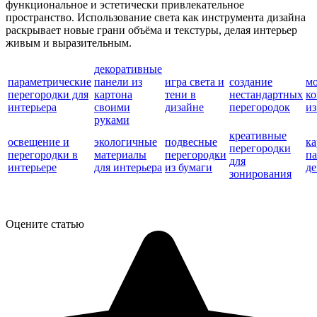
функциональное и эстетически привлекательное
пространство. Использование света как инструмента дизайна
раскрывает новые грани объёма и текстуры, делая интерьер
живым и выразительным.
декоративные
параметрические
панели из
игра света и
создание
м
перегородки для
картона
тени в
нестандартных
к
интерьера
своими
дизайне
перегородок
из
руками
креативные
освещение и
экологичные
подвесные
к
перегородки
перегородки в
материалы
перегородки
па
для
интерьере
для интерьера
из бумаги
де
зонирования
Оцените статью