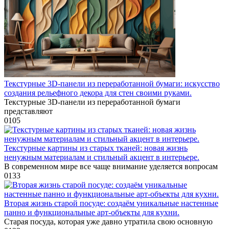
Текстурные 3D-панели из переработанной бумаги: искусство
создания рельефного декора для стен своими руками.
Текстурные 3D-панели из переработанной бумаги
представляют
0
105
Текстурные картины из старых тканей: новая жизнь
ненужным материалам и стильный акцент в интерьере.
В современном мире все чаще внимание уделяется вопросам
0
133
Вторая жизнь старой посуде: создаём уникальные настенные
панно и функциональные арт-объекты для кухни.
Старая посуда, которая уже давно утратила свою основную