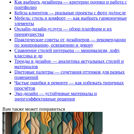
Как выбрать дизайнера — критерии оценки и работа с
портфолио
Кейсы клиентов — реальные проекты с фото до/после
Мебель: стиль и комфорт — как выбрать гармоничные
элементы
Онлайн-дизайн-услуги — обзор платформ и их
преимущества
Практические советы от дизайнеров — рекомендации
по зонированию, освещению и декору
Сравнение стилей интерьера — минимализм, лофт,
классика и др
Тренды в дизайне — аналитика актуальных стилей и
материалов
Цветовые палитры — сочетания оттенков для разных
помещений
Частые ошибки в ремонте — как избежать типичных
просчётов
Эко-дизайн — устойчивые материалы и
энергоэффективные решения
Вам также может понравиться