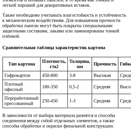
легкий хороший для декоративных вставок.
Также необходимо учитывать влагостойкость и устойчивость
к механическим воздействиям. Для повышения прочности
обработки панели могут быть покрыты специальными
защитными составами, лаками или ламинированы тонкой
плёнкой.
Сравнительная таблица характеристик картона
Плотность,
Толщина,
Тип картона
Прочность
Гибк
г/м2
мм
Гофрокартон
450-800
3-8
Высокая
Сред
Плотный
180-350
0,5-2
Средняя
Высо
офисный
Переработанный
250-450
1-3
Средняя
Сред
прессованный
В зависимости от выбора материала разнятся и способы
соединения между собой отдельных элементов, а также
способы обработки и окраски финальной конструкции.