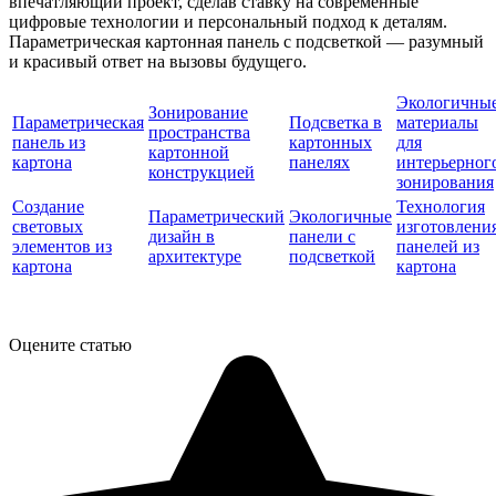
впечатляющий проект, сделав ставку на современные
цифровые технологии и персональный подход к деталям.
Параметрическая картонная панель с подсветкой — разумный
и красивый ответ на вызовы будущего.
Экологичны
Зонирование
Параметрическая
Подсветка в
материалы
пространства
панель из
картонных
для
картонной
картона
панелях
интерьерног
конструкцией
зонирования
Создание
Технология
Параметрический
Экологичные
световых
изготовлени
дизайн в
панели с
элементов из
панелей из
архитектуре
подсветкой
картона
картона
Оцените статью