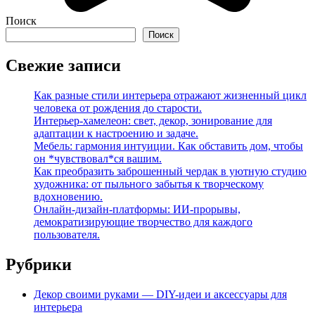
Поиск
Поиск
Свежие записи
Как разные стили интерьера отражают жизненный цикл
человека от рождения до старости.
Интерьер-хамелеон: свет, декор, зонирование для
адаптации к настроению и задаче.
Мебель: гармония интуиции. Как обставить дом, чтобы
он *чувствовал*ся вашим.
Как преобразить заброшенный чердак в уютную студию
художника: от пыльного забытья к творческому
вдохновению.
Онлайн-дизайн-платформы: ИИ-прорывы,
демократизирующие творчество для каждого
пользователя.
Рубрики
Декор своими руками — DIY-идеи и аксессуары для
интерьера