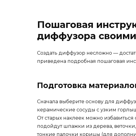
Пошаговая инстру
диффузора своими
Создать диффузор несложно — достат
приведена подробная пошаговая инс
Подготовка материало
Сначала выберите основу для диффу
керамические сосуды с узким горлыш
От старых наклеек можно избавиться
подойдут шпажки из дерева, веточки
тонкие палочки корицы (для дополнит