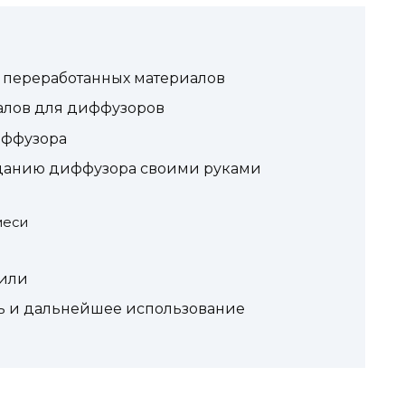
 переработанных материалов
алов для диффузоров
иффузора
зданию диффузора своими руками
меси
тили
ть и дальнейшее использование