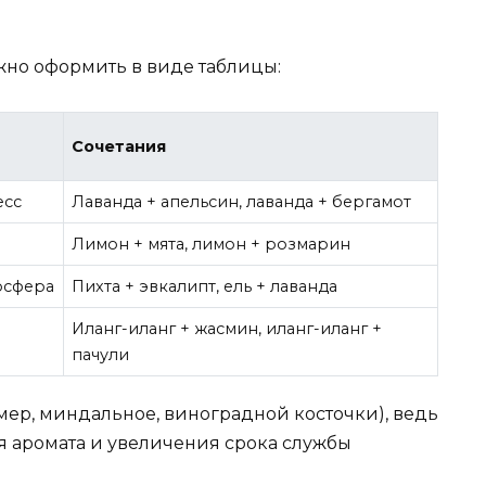
жно оформить в виде таблицы:
Сочетания
есс
Лаванда + апельсин, лаванда + бергамот
Лимон + мята, лимон + розмарин
осфера
Пихта + эвкалипт, ель + лаванда
Иланг-иланг + жасмин, иланг-иланг +
пачули
мер, миндальное, виноградной косточки), ведь
 аромата и увеличения срока службы