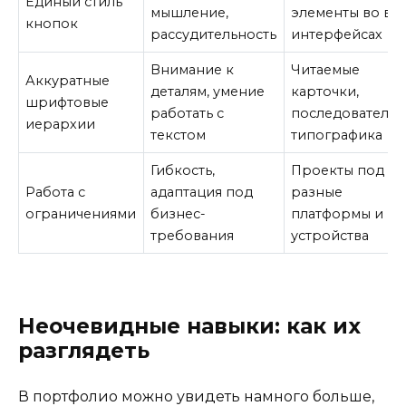
Единый стиль
мышление,
элементы во вс
кнопок
рассудительность
интерфейсах
Внимание к
Читаемые
Аккуратные
деталям, умение
карточки,
шрифтовые
работать с
последовательн
иерархии
текстом
типографика
Гибкость,
Проекты под
Работа с
адаптация под
разные
ограничениями
бизнес-
платформы и
требования
устройства
Неочевидные навыки: как их
разглядеть
В портфолио можно увидеть намного больше,