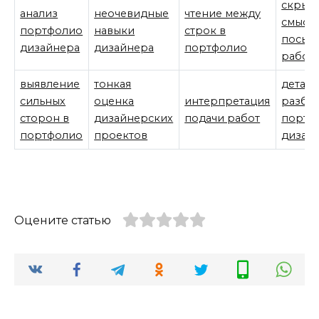
скрыт
анализ
неочевидные
чтение между
смысл
портфолио
навыки
строк в
посыл
дизайнера
дизайнера
портфолио
работ
выявление
тонкая
детал
сильных
оценка
интерпретация
разбо
сторон в
дизайнерских
подачи работ
портф
портфолио
проектов
дизай
Оцените статью