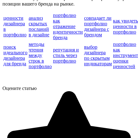
позиции вашего бренда на рынке.
портфолио
ценности
анализ
совпадает ли
как
как увидеть
дизайнера
скрытых
портфолио
отражение
ценности в
в
посланий
дизайнера с
идентичности
портфолио
портфолио
в дизайне
брендом
бренда
методы
портфолио
поиск
выбор
чтения
репутация и
как
идеального
дизайнера
между
стиль через
инструмент
дизайнера
по скрытым
строк в
портфолио
оценки
для бренда
индикаторам
портфолио
ценностей
Оцените статью