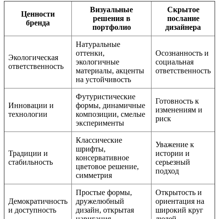
Визуальные
Скрытое
Ценности
решения в
послание
бренда
портфолио
дизайнера
Натуральные
оттенки,
Осознанность и
Экологическая
экологичные
социальная
ответственность
материалы, акценты
ответственность
на устойчивость
Футуристические
Готовность к
Инновации и
формы, динамичные
изменениям и
технологии
композиции, смелые
риск
эксперименты
Классические
Уважение к
шрифты,
Традиции и
истории и
консервативное
стабильность
серьезный
цветовое решение,
подход
симметрия
Простые формы,
Открытость и
Демократичность
дружелюбный
ориентация на
и доступность
дизайн, открытая
широкий круг
навигация
людей