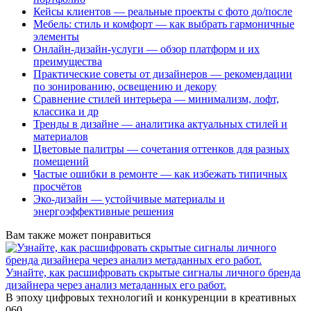
Кейсы клиентов — реальные проекты с фото до/после
Мебель: стиль и комфорт — как выбрать гармоничные
элементы
Онлайн-дизайн-услуги — обзор платформ и их
преимущества
Практические советы от дизайнеров — рекомендации
по зонированию, освещению и декору
Сравнение стилей интерьера — минимализм, лофт,
классика и др
Тренды в дизайне — аналитика актуальных стилей и
материалов
Цветовые палитры — сочетания оттенков для разных
помещений
Частые ошибки в ремонте — как избежать типичных
просчётов
Эко-дизайн — устойчивые материалы и
энергоэффективные решения
Вам также может понравиться
Узнайте, как расшифровать скрытые сигналы личного бренда
дизайнера через анализ метаданных его работ.
В эпоху цифровых технологий и конкуренции в креативных
0
60