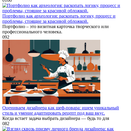
0
106
Портфолио как археология: раскопать логику, процесс и
проблемы, стоящие за красивой обложкой.
Портфолио – это визитная карточка творческого или
профессионального человека.
0
92
Оцениваем дизайнера как шеф-повара: ищем уникальный
стиль и умение адаптировать рецепт под ваш вкус.
Когда встает задача выбрать дизайнера — будь то для
0
82