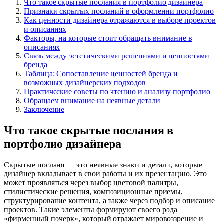
Что такое скрытые послания в портфолио дизайнера
Признаки скрытых посланий в оформлении портфолио
Как ценности дизайнера отражаются в выборе проектов
и описаниях
Факторы, на которые стоит обращать внимание в
описаниях
Связь между эстетическими решениями и ценностями
бренда
Таблица: Сопоставление ценностей бренда и
возможных дизайнерских подходов
Практические советы по чтению и анализу портфолио
Обращаем внимание на неявные детали
Заключение
Что такое скрытые послания в
портфолио дизайнера
Скрытые посланя — это неявные знаки и детали, которые
дизайнер вкладывает в свои работы и их презентацию. Это
может проявляться через выбор цветовой палитры,
стилистические решения, композиционные приемы,
структурирование контента, а также через подбор и описание
проектов. Такие элементы формируют своего рода
«фирменный почерк», который отражает мировоззрение и