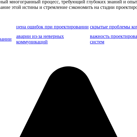
жный многогранный процесс, требующий глубоких знаний и опы
вание этой истины и стремление сэкономить на стадии проекти
цена ошибок при проектировании
скрытые проблемы к
аварии из-за неверных
важность проектиров
вании
коммуникаций
систем