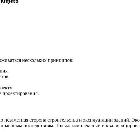
овщика
живаться нескольких принципов:
ния.
етов.
оекту.
е проектирования.
 незаметная сторона строительства и эксплуатации зданий. Эк
 правовым последствиям. Только комплексный и квалифицирован