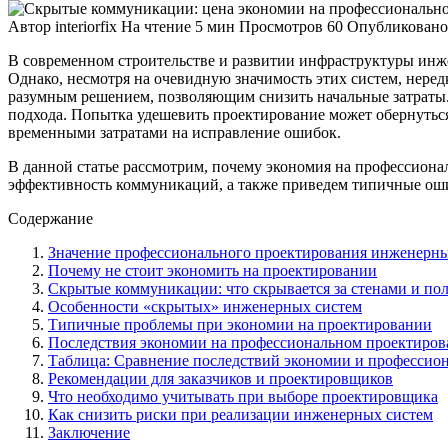
Автор
interiorfix
На чтение
5 мин
Просмотров
60
Опубликовано
В современном строительстве и развитии инфраструктуры инж
Однако, несмотря на очевидную значимость этих систем, неред
разумным решением, позволяющим снизить начальные затраты.
подхода. Попытка удешевить проектирование может обернутьс
временными затратами на исправление ошибок.
В данной статье рассмотрим, почему экономия на профессиона
эффективность коммуникаций, а также приведем типичные оши
Содержание
Значение профессионального проектирования инженерны
Почему не стоит экономить на проектировании
Скрытые коммуникации: что скрывается за стенами и по
Особенности «скрытых» инженерных систем
Типичные проблемы при экономии на проектировании
Последствия экономии на профессиональном проектиров
Таблица: Сравнение последствий экономии и профессио
Рекомендации для заказчиков и проектировщиков
Что необходимо учитывать при выборе проектировщика
Как снизить риски при реализации инженерных систем
Заключение