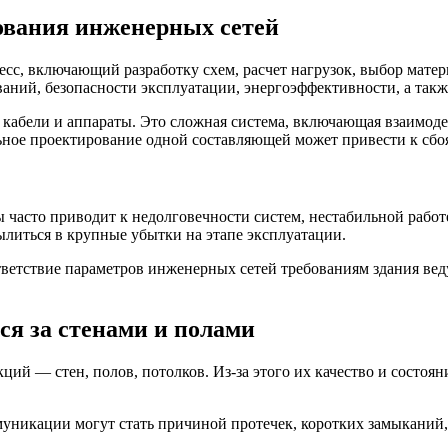
ования инженерных сетей
, включающий разработку схем, расчет нагрузок, выбор матери
ний, безопасности эксплуатации, энергоэффективности, а такж
 кабели и аппараты. Это сложная система, включающая взаимоде
ьное проектирование одной составляющей может привести к сбоя
 часто приводит к недолговечности систем, нестабильной работ
ылиться в крупные убытки на этапе эксплуатации.
тветствие параметров инженерных сетей требованиям здания в
я за стенами и полами
ий — стен, полов, потолков. Из-за этого их качество и состояни
никации могут стать причиной протечек, коротких замыканий,