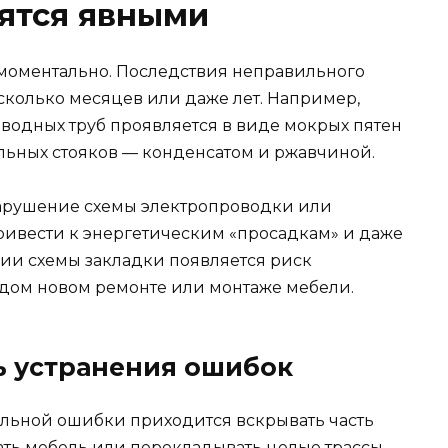
ятся явными
 моментально. Последствия неправильного
есколько месяцев или даже лет. Например,
одных труб проявляется в виде мокрых пятен
тельных стояков — конденсатом и ржавчиной.
арушение схемы электропроводки или
ривести к энергетическим «просадкам» и даже
твии схемы закладки появляется риск
дом новом ремонте или монтаже мебели.
ь устранения ошибок
ельной ошибки приходится вскрывать часть
ть мебель или перекладывать целые трассы