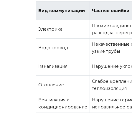
Вид коммуникации
Частые ошибки
Плохие соединен
Электрика
разводка, перег
Некачественные 
Водопровод
узкие трубы
Канализация
Нарушение уклон
Слабое креплени
Отопление
теплоизоляция
Вентиляция и
Нарушение герме
кондиционирование
неправильное р