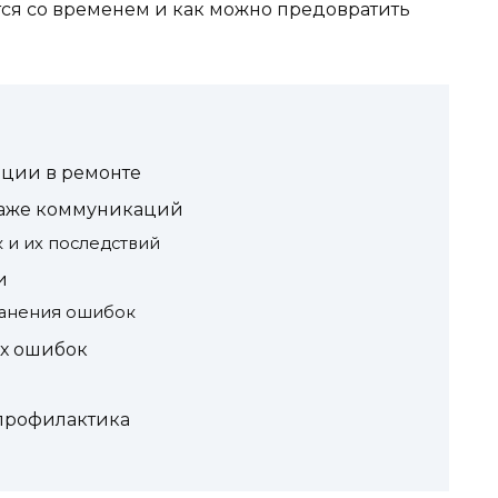
тся со временем и как можно предовратить
ции в ремонте
аже коммуникаций
 и их последствий
и
ранения ошибок
х ошибок
профилактика