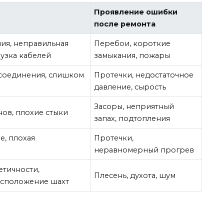
Проявление ошибки
после ремонта
ия, неправильная
Перебои, короткие
рузка кабелей
замыкания, пожары
соединения, слишком
Протечки, недостаточное
давление, сырость
Засоры, неприятный
ов, плохие стыки
запах, подтопления
е, плохая
Протечки,
неравномерный прогрев
тичности,
Плесень, духота, шум
асположение шахт