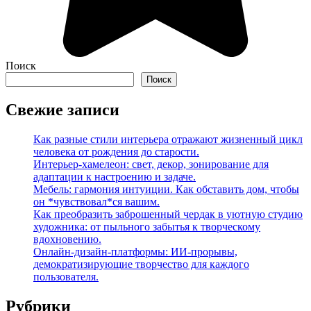
Поиск
Поиск
Свежие записи
Как разные стили интерьера отражают жизненный цикл
человека от рождения до старости.
Интерьер-хамелеон: свет, декор, зонирование для
адаптации к настроению и задаче.
Мебель: гармония интуиции. Как обставить дом, чтобы
он *чувствовал*ся вашим.
Как преобразить заброшенный чердак в уютную студию
художника: от пыльного забытья к творческому
вдохновению.
Онлайн-дизайн-платформы: ИИ-прорывы,
демократизирующие творчество для каждого
пользователя.
Рубрики