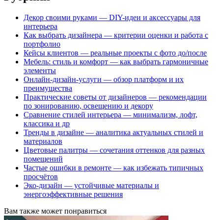
Декор своими руками — DIY-идеи и аксессуары для
интерьера
Как выбрать дизайнера — критерии оценки и работа с
портфолио
Кейсы клиентов — реальные проекты с фото до/после
Мебель: стиль и комфорт — как выбрать гармоничные
элементы
Онлайн-дизайн-услуги — обзор платформ и их
преимущества
Практические советы от дизайнеров — рекомендации
по зонированию, освещению и декору
Сравнение стилей интерьера — минимализм, лофт,
классика и др
Тренды в дизайне — аналитика актуальных стилей и
материалов
Цветовые палитры — сочетания оттенков для разных
помещений
Частые ошибки в ремонте — как избежать типичных
просчётов
Эко-дизайн — устойчивые материалы и
энергоэффективные решения
Вам также может понравиться