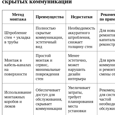
скрытых коммуникаций
Метод
Рекоме
Преимущества
Недостатки
монтажа
по при
Полностью
Необходимость
Для нов
Штробление
скрытые
аккуратного
ремонто
стен + укладка
коммуникации,
штробления,
капитал
в трубы
эстетичный
снижает
реконст
вид
толщину стен
Простой
Менее
Монтаж в
монтаж и
эстетично,
Для вре
кабель-каналах
сервис,
может
коммуни
на
минимальные
нарушить
и ремонт
поверхности
повреждения
дизайн
смены о
стен
интерьера
Увеличивает
Обеспечивает
Рекомен
Использование
затраты,
доступ для
для сист
монтажных
требует
обслуживания,
частой
коробов и
планирования
скрывает
необход
люков
места
коммуникации
обслужи
установки