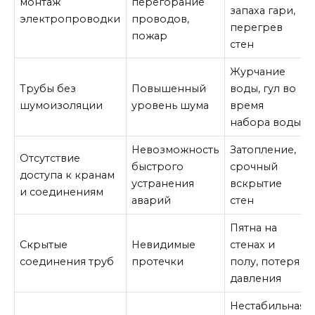
монтаж
перегорание
запаха гари,
электропроводки
проводов,
перегрев
пожар
стен
Журчание
Трубы без
Повышенный
воды, гул во
шумоизоляции
уровень шума
время
набора воды
Невозможность
Затопление,
Отсутствие
быстрого
срочный
доступа к кранам
устранения
вскрытие
и соединениям
аварий
стен
Пятна на
Скрытые
Невидимые
стенах и
соединения труб
протечки
полу, потеря
давления
Нестабильная