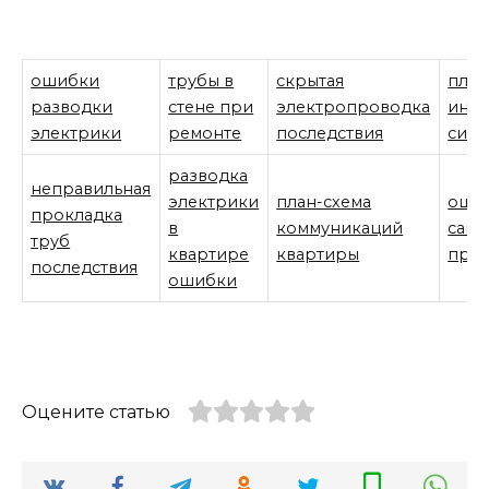
ошибки
трубы в
скрытая
пла
разводки
стене при
электропроводка
инж
электрики
ремонте
последствия
сист
разводка
неправильная
электрики
план-схема
оши
прокладка
в
коммуникаций
сант
труб
квартире
квартиры
при 
последствия
ошибки
Оцените статью