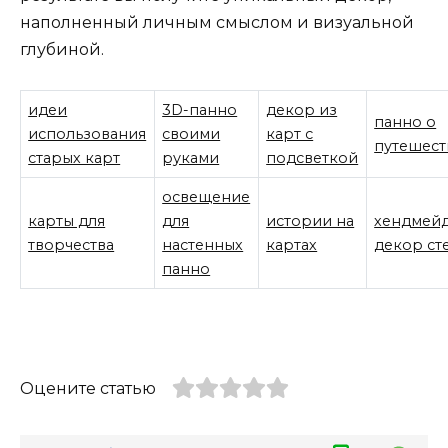
наполненный личным смыслом и визуальной
глубиной.
идеи
3D-панно
декор из
панно о
использования
своими
карт с
путешест
старых карт
руками
подсветкой
освещение
карты для
для
истории на
хендмей
творчества
настенных
картах
декор ст
панно
Оцените статью