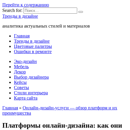
Перейти к содержанию
Search for:
Тренды в дизайне
аналитика актуальных стилей и материалов
Главная
Тренды в дизайне
Цветовые палитры
Ошибки в ремонте
Эко-дизайн
Мебель
Декор
Выбор дизайнера
Кейсы
Советы
Стили интерьера
Карта сайта
Главная
»
Онлайн-дизайн-услуги — обзор платформ и их
преимущества
Платформы онлайн-дизайна: как они