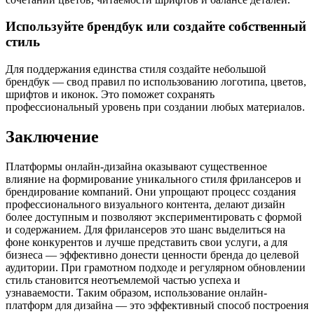
Используйте брендбук или создайте собственный
стиль
Для поддержания единства стиля создайте небольшой
брендбук — свод правил по использованию логотипа, цветов,
шрифтов и иконок. Это поможет сохранять
профессиональный уровень при создании любых материалов.
Заключение
Платформы онлайн-дизайна оказывают существенное
влияние на формирование уникального стиля фрилансеров и
брендирование компаний. Они упрощают процесс создания
профессионального визуального контента, делают дизайн
более доступным и позволяют экспериментировать с формой
и содержанием. Для фрилансеров это шанс выделиться на
фоне конкурентов и лучше представить свои услуги, а для
бизнеса — эффективно донести ценности бренда до целевой
аудитории. При грамотном подходе и регулярном обновлении
стиль становится неотъемлемой частью успеха и
узнаваемости. Таким образом, использование онлайн-
платформ для дизайна — это эффективный способ построения