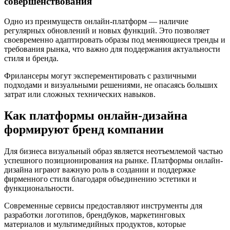
совершенствования
Одно из преимуществ онлайн-платформ — наличие
регулярных обновлений и новых функций. Это позволяет
своевременно адаптировать образы под меняющиеся тренды и
требования рынка, что важно для поддержания актуальности
стиля и бренда.
Фрилансеры могут эксперементировать с различными
подходами и визуальными решениями, не опасаясь больших
затрат или сложных технических навыков.
Как платформы онлайн-дизайна
формируют бренд компании
Для бизнеса визуальный образ является неотъемлемой частью
успешного позиционирования на рынке. Платформы онлайн-
дизайна играют важную роль в создании и поддержке
фирменного стиля благодаря объединению эстетики и
функциональности.
Современные сервисы предоставляют инструменты для
разработки логотипов, брендбуков, маркетинговых
материалов и мультимедийных продуктов, которые