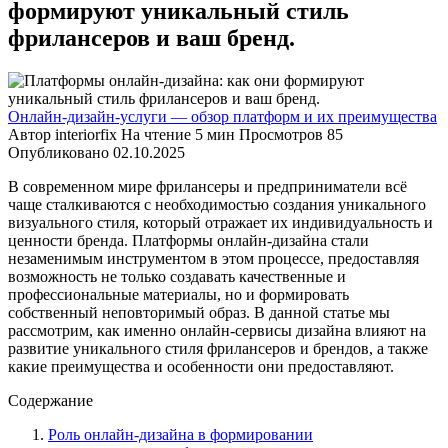
формируют уникальный стиль
фрилансеров и ваш бренд.
Онлайн-дизайн-услуги — обзор платформ и их преимущества
Автор
interiorfix
На чтение
5 мин
Просмотров
85
Опубликовано
02.10.2025
В современном мире фрилансеры и предприниматели всё
чаще сталкиваются с необходимостью создания уникального
визуального стиля, который отражает их индивидуальность и
ценности бренда. Платформы онлайн-дизайна стали
незаменимым инструментом в этом процессе, предоставляя
возможность не только создавать качественные и
профессиональные материалы, но и формировать
собственный неповторимый образ. В данной статье мы
рассмотрим, как именно онлайн-сервисы дизайна влияют на
развитие уникального стиля фрилансеров и брендов, а также
какие преимущества и особенности они предоставляют.
Содержание
Роль онлайн-дизайна в формировании