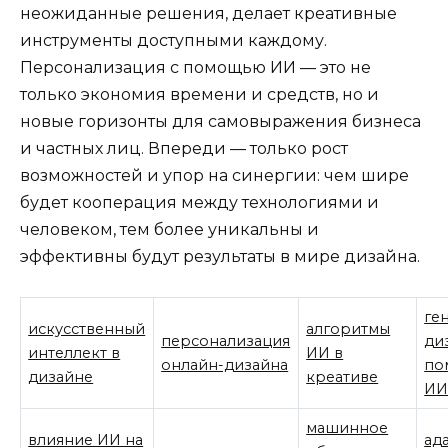
неожиданные решения, делает креативные
инструменты доступными каждому.
Персонализация с помощью ИИ — это не
только экономия времени и средств, но и
новые горизонты для самовыражения бизнеса
и частных лиц. Впереди — только рост
возможностей и упор на синергии: чем шире
будет кооперация между технологиями и
человеком, тем более уникальны и
эффективны будут результаты в мире дизайна.
ге
искусственный
алгоритмы
персонализация
ди
интеллект в
ИИ в
онлайн-дизайна
по
дизайне
креативе
И
машинное
влияние ИИ на
ад