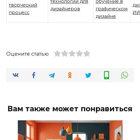
технологии для
обучение в
творческий
ди
дизайнеров
графическом
процесс
И
дизайне
Оцените статью
Вам также может понравиться