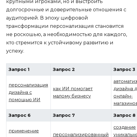
крупными игроками, но и выстроить
долгосрочные и доверительные отношения с
аудиторией. В эпоху цифровой
трансформации персонализация становится
не роскошью, а необходимостью для каждого,
кто стремится к устойчивому развитию и
успеху.
Запрос 1
Запрос 2
Запрос 3
автомати
персонализация
как ИИ помогает
дизайна 
дизайна с
малому бизнесу
онлайн-
помощью ИИ
магазино
Запрос 6
Запрос 7
Запрос 8
создание
применение
персонализированный
уникальн