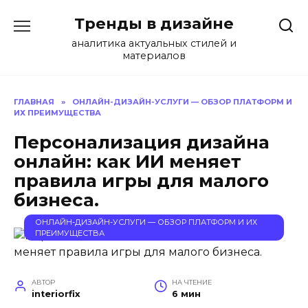
Перейти
Тренды в дизайне
к
содержанию
аналитика актуальных стилей и
материалов
ГЛАВНАЯ
»
ОНЛАЙН-ДИЗАЙН-УСЛУГИ — ОБЗОР ПЛАТФОРМ И
ИХ ПРЕИМУЩЕСТВА
Персонализация дизайна
онлайн: как ИИ меняет
правила игры для малого
бизнеса.
ОНЛАЙН-ДИЗАЙН-УСЛУГИ — ОБЗОР ПЛАТФОРМ И ИХ
ПРЕИМУЩЕСТВА
АВТОР
НА ЧТЕНИЕ
interiorfix
6 мин