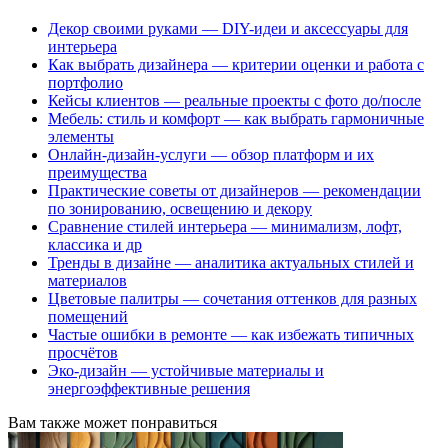
Декор своими руками — DIY-идеи и аксессуары для
интерьера
Как выбрать дизайнера — критерии оценки и работа с
портфолио
Кейсы клиентов — реальные проекты с фото до/после
Мебель: стиль и комфорт — как выбрать гармоничные
элементы
Онлайн-дизайн-услуги — обзор платформ и их
преимущества
Практические советы от дизайнеров — рекомендации
по зонированию, освещению и декору
Сравнение стилей интерьера — минимализм, лофт,
классика и др
Тренды в дизайне — аналитика актуальных стилей и
материалов
Цветовые палитры — сочетания оттенков для разных
помещений
Частые ошибки в ремонте — как избежать типичных
просчётов
Эко-дизайн — устойчивые материалы и
энергоэффективные решения
Вам также может понравиться