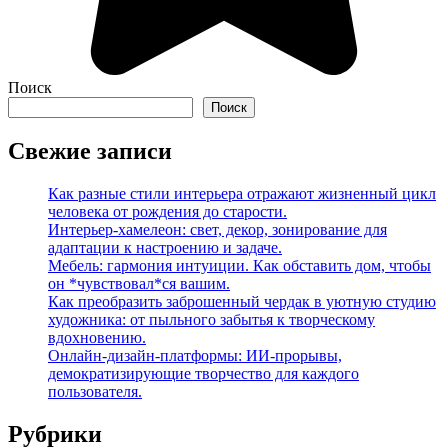
Поиск
Поиск
Свежие записи
Как разные стили интерьера отражают жизненный цикл
человека от рождения до старости.
Интерьер-хамелеон: свет, декор, зонирование для
адаптации к настроению и задаче.
Мебель: гармония интуиции. Как обставить дом, чтобы
он *чувствовал*ся вашим.
Как преобразить заброшенный чердак в уютную студию
художника: от пыльного забытья к творческому
вдохновению.
Онлайн-дизайн-платформы: ИИ-прорывы,
демократизирующие творчество для каждого
пользователя.
Рубрики