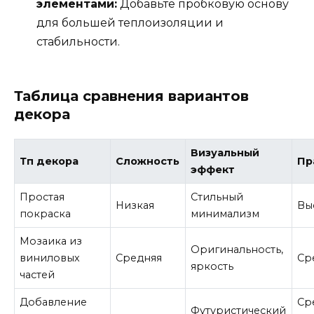
элементами:
Добавьте пробковую основу
для большей теплоизоляции и
стабильности.
Таблица сравнения вариантов
декора
Визуальный
Тп декора
Сложность
Пр
эффект
Простая
Стильный
Низкая
Вы
покраска
минимализм
Мозаика из
Оригинальность,
виниловых
Средняя
Ср
яркость
частей
Добавление
Ср
Футуристический