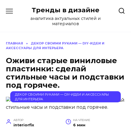
Перейти
Тренды в дизайне
к
содержанию
аналитика актуальных стилей и
материалов
ГЛАВНАЯ
»
ДЕКОР СВОИМИ РУКАМИ — DIY-ИДЕИ И
АКСЕССУАРЫ ДЛЯ ИНТЕРЬЕРА
Оживи старые виниловые
пластинки: сделай
стильные часы и подставки
под горячее.
ДЕКОР СВОИМИ РУКАМИ — DIY-ИДЕИ И АКСЕССУАРЫ
ДЛЯ ИНТЕРЬЕРА
АВТОР
НА ЧТЕНИЕ
interiorfix
6 мин