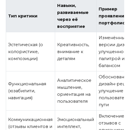
Навыки,
Пример
развиваемые
Тип критики
проявления 
через её
портфолио
восприятие
Изменённые
Эстетическая (о
Креативность,
версии дизай
колористике,
внимание к
улучшенной
композиции)
деталям
палитрой и
балансом
Обоснования
Аналитическое
Функциональная
дизайн-реше
мышление,
(юзабилити,
улучшение
ориентация на
навигация)
пользователь
пользователя
пути
Включение
Коммуникационная
Эмоциональный
отзывов с
(отзывы клиентов и
интеллект,