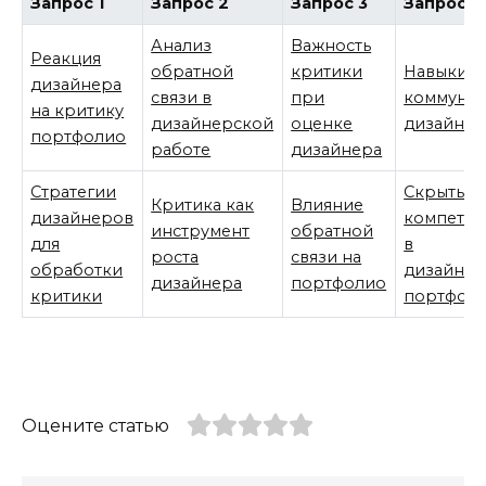
Запрос 1
Запрос 2
Запрос 3
Запрос 4
Анализ
Важность
Реакция
обратной
критики
Навыки
дизайнера
связи в
при
коммуни
на критику
дизайнерской
оценке
дизайнер
портфолио
работе
дизайнера
Стратегии
Скрытые
Критика как
Влияние
дизайнеров
компете
инструмент
обратной
для
в
роста
связи на
обработки
дизайне
дизайнера
портфолио
критики
портфол
Оцените статью