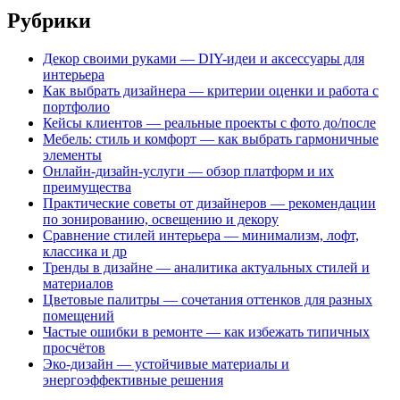
Рубрики
Декор своими руками — DIY-идеи и аксессуары для
интерьера
Как выбрать дизайнера — критерии оценки и работа с
портфолио
Кейсы клиентов — реальные проекты с фото до/после
Мебель: стиль и комфорт — как выбрать гармоничные
элементы
Онлайн-дизайн-услуги — обзор платформ и их
преимущества
Практические советы от дизайнеров — рекомендации
по зонированию, освещению и декору
Сравнение стилей интерьера — минимализм, лофт,
классика и др
Тренды в дизайне — аналитика актуальных стилей и
материалов
Цветовые палитры — сочетания оттенков для разных
помещений
Частые ошибки в ремонте — как избежать типичных
просчётов
Эко-дизайн — устойчивые материалы и
энергоэффективные решения