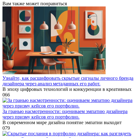
Вам также может понравиться
Узнайте, как расшифровать скрытые сигналы личного бренда
дизайнера через анализ метаданных его работ.
В эпоху цифровых технологий и конкуренции в креативных
0
66
За гранью насмотренности: оцениваем эмпатию дизайнера
через призму кейсов его портфолио.
В современном мире дизайна понятие эмпатии выходит
0
79