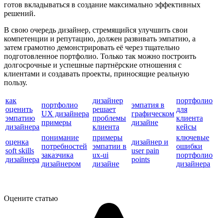
готов вкладываться в создание максимально эффективных
решений.
В свою очередь дизайнер, стремящийся улучшить свои
компетенции и репутацию, должен развивать эмпатию, а
затем грамотно демонстрировать её через тщательно
подготовленное портфолио. Только так можно построить
долгосрочные и успешные партнёрские отношения с
клиентами и создавать проекты, приносящие реальную
пользу.
как
дизайнер
портфолио
портфолио
эмпатия в
оценить
решает
для
UX дизайнера
графическом
эмпатию
проблемы
клиента
примеры
дизайне
дизайнера
клиента
кейсы
понимание
примеры
ключевые
оценка
дизайнер и
потребностей
эмпатии в
ошибки
soft skills
user pain
заказчика
ux-ui
портфолио
дизайнера
points
дизайнером
дизайне
дизайнера
Оцените статью