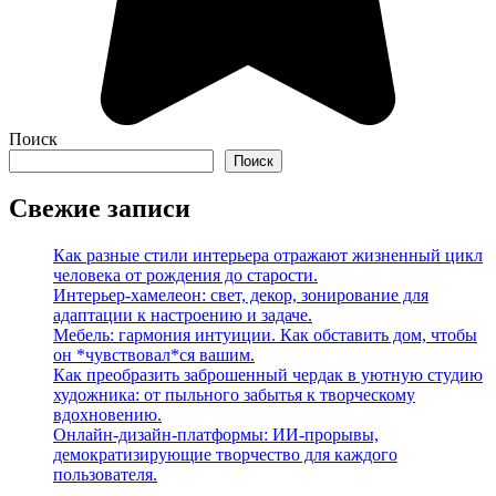
Поиск
Поиск
Свежие записи
Как разные стили интерьера отражают жизненный цикл
человека от рождения до старости.
Интерьер-хамелеон: свет, декор, зонирование для
адаптации к настроению и задаче.
Мебель: гармония интуиции. Как обставить дом, чтобы
он *чувствовал*ся вашим.
Как преобразить заброшенный чердак в уютную студию
художника: от пыльного забытья к творческому
вдохновению.
Онлайн-дизайн-платформы: ИИ-прорывы,
демократизирующие творчество для каждого
пользователя.