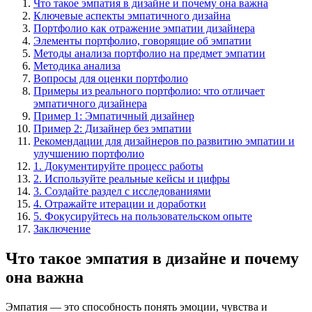
Что такое эмпатия в дизайне и почему она важна
Ключевые аспекты эмпатичного дизайна
Портфолио как отражение эмпатии дизайнера
Элементы портфолио, говорящие об эмпатии
Методы анализа портфолио на предмет эмпатии
Методика анализа
Вопросы для оценки портфолио
Примеры из реального портфолио: что отличает
эмпатичного дизайнера
Пример 1: Эмпатичный дизайнер
Пример 2: Дизайнер без эмпатии
Рекомендации для дизайнеров по развитию эмпатии и
улучшению портфолио
1. Документируйте процесс работы
2. Используйте реальные кейсы и цифры
3. Создайте раздел с исследованиями
4. Отражайте итерации и доработки
5. Фокусируйтесь на пользовательском опыте
Заключение
Что такое эмпатия в дизайне и почему
она важна
Эмпатия — это способность понять эмоции, чувства и