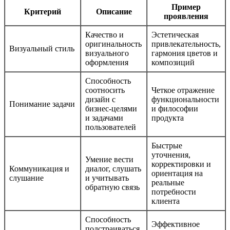
Пример
Критерий
Описание
проявления
Качество и
Эстетическая
оригинальность
привлекательность,
Визуальный стиль
визуального
гармония цветов и
оформления
композиций
Способность
соотносить
Четкое отражение
дизайн с
функциональности
Понимание задачи
бизнес-целями
и философии
и задачами
продукта
пользователей
Быстрые
уточнения,
Умение вести
корректировки и
Коммуникация и
диалог, слушать
ориентация на
слушание
и учитывать
реальные
обратную связь
потребности
клиента
Способность
Эффективное
подстраиваться