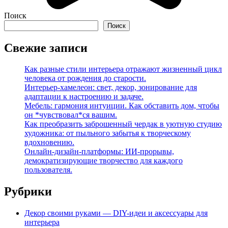
Поиск
Поиск
Свежие записи
Как разные стили интерьера отражают жизненный цикл
человека от рождения до старости.
Интерьер-хамелеон: свет, декор, зонирование для
адаптации к настроению и задаче.
Мебель: гармония интуиции. Как обставить дом, чтобы
он *чувствовал*ся вашим.
Как преобразить заброшенный чердак в уютную студию
художника: от пыльного забытья к творческому
вдохновению.
Онлайн-дизайн-платформы: ИИ-прорывы,
демократизирующие творчество для каждого
пользователя.
Рубрики
Декор своими руками — DIY-идеи и аксессуары для
интерьера