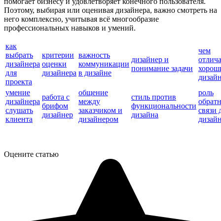
помогает бизнесу и удовлетворяет конечного пользователя.
Поэтому, выбирая или оценивая дизайнера, важно смотреть на
него комплексно, учитывая всё многообразие
профессиональных навыков и умений.
как
чем
выбрать
критерии
важность
дизайнер и
отлича
дизайнера
оценки
коммуникации
понимание задачи
хорош
для
дизайнера
в дизайне
дизай
проекта
умение
общение
роль
работа с
стиль против
дизайнера
между
обрат
брифом
функциональности
слушать
заказчиком и
связи 
дизайнер
дизайна
клиента
дизайнером
дизай
Оцените статью