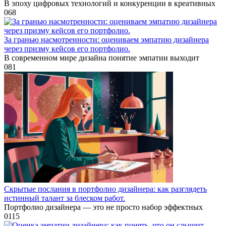
В эпоху цифровых технологий и конкуренции в креативных
0
68
За гранью насмотренности: оцениваем эмпатию дизайнера
через призму кейсов его портфолио.
В современном мире дизайна понятие эмпатии выходит
0
81
Скрытые послания в портфолио дизайнера: как разглядеть
истинный талант за блеском работ.
Портфолио дизайнера — это не просто набор эффектных
0
115