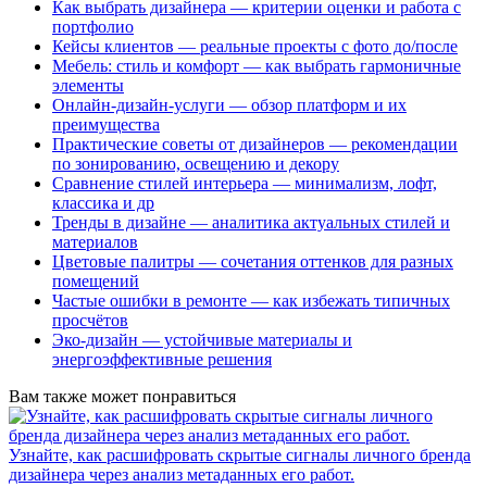
Как выбрать дизайнера — критерии оценки и работа с
портфолио
Кейсы клиентов — реальные проекты с фото до/после
Мебель: стиль и комфорт — как выбрать гармоничные
элементы
Онлайн-дизайн-услуги — обзор платформ и их
преимущества
Практические советы от дизайнеров — рекомендации
по зонированию, освещению и декору
Сравнение стилей интерьера — минимализм, лофт,
классика и др
Тренды в дизайне — аналитика актуальных стилей и
материалов
Цветовые палитры — сочетания оттенков для разных
помещений
Частые ошибки в ремонте — как избежать типичных
просчётов
Эко-дизайн — устойчивые материалы и
энергоэффективные решения
Вам также может понравиться
Узнайте, как расшифровать скрытые сигналы личного бренда
дизайнера через анализ метаданных его работ.