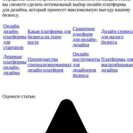
вы сможете сделать оптимальный выбор онлайн-платформы
для дизайна, который принесет максимальную выгоду вашему
бизнесу.
Онлайн
Сравнение
дизайн-
Какая платформа для
Дизайн-сервис
платформ
платформы
бизнеса на этапе
для малого
для онлайн-
для
роста
бизнеса
дизайна
стартапов
Онлайн
Дешевые
Преимущества
инструменты
Платформы дл
платформы
специализированных
для
масштабирован
онлайн-
дизайн-платформ
дизайнеров
дизайна
дизайна
бизнеса
Оцените статью