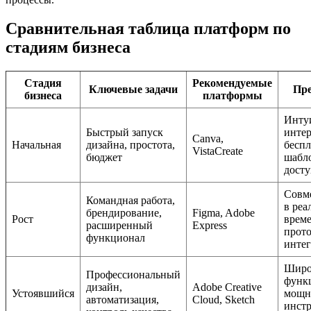
Сравнительная таблица платформ по
стадиям бизнеса
Стадия
Рекомендуемые
Ключевые задачи
Пр
бизнеса
платформы
Инту
Быстрый запуск
интер
Canva,
Начальная
дизайна, простота,
бесп
VistaCreate
бюджет
шабл
досту
Совме
Командная работа,
в реа
брендирование,
Figma, Adobe
Рост
време
расширенный
Express
прот
функционал
инте
Широ
Профессиональный
функ
дизайн,
Adobe Creative
Устоявшийся
мощн
автоматизация,
Cloud, Sketch
инст