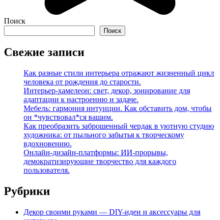
Поиск
Поиск
Свежие записи
Как разные стили интерьера отражают жизненный цикл
человека от рождения до старости.
Интерьер-хамелеон: свет, декор, зонирование для
адаптации к настроению и задаче.
Мебель: гармония интуиции. Как обставить дом, чтобы
он *чувствовал*ся вашим.
Как преобразить заброшенный чердак в уютную студию
художника: от пыльного забытья к творческому
вдохновению.
Онлайн-дизайн-платформы: ИИ-прорывы,
демократизирующие творчество для каждого
пользователя.
Рубрики
Декор своими руками — DIY-идеи и аксессуары для