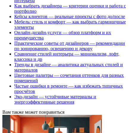
интерьера
Как выбрать дизайнера — критерии оценки и работа с
портфолио
Кейсы клиентов — реальные проекты с фото до/после
Мебель: стиль и комфорт — как выбрать гармоничные
элементы
Онлайн-дизайн-услуги — обзор платформ и их
преимущества
Практические советы от дизайнеров — рекомендации
по зонированию, освещению и декору
Сравнение стилей интерьера — минимализм, лофт,
классика и др
Тренды в дизайне — аналитика актуальных стилей и
материалов
Цветовые палитры — сочетания оттенков для разных
помещений
Частые ошибки в ремонте — как избежать типичных
просчётов
Эко-дизайн — устойчивые материалы и
энергоэффективные решения
Вам также может понравиться