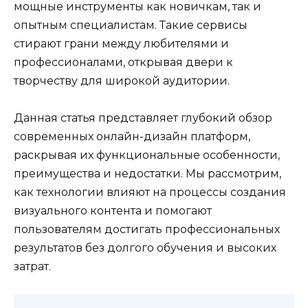
мощные инструменты как новичкам, так и
опытным специалистам. Такие сервисы
стирают грани между любителями и
профессионалами, открывая двери к
творчеству для широкой аудитории.
Данная статья представляет глубокий обзор
современных онлайн-дизайн платформ,
раскрывая их функциональные особенности,
преимущества и недостатки. Мы рассмотрим,
как технологии влияют на процессы создания
визуального контента и помогают
пользователям достигать профессиональных
результатов без долгого обучения и высоких
затрат.