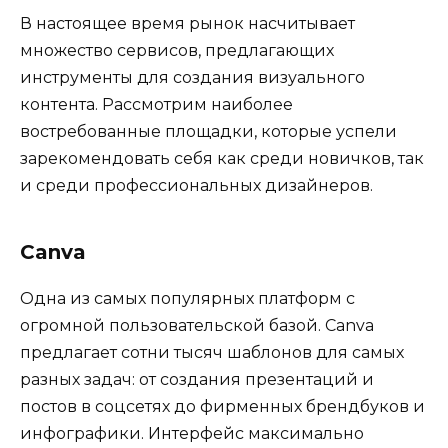
В настоящее время рынок насчитывает
множество сервисов, предлагающих
инструменты для создания визуального
контента. Рассмотрим наиболее
востребованные площадки, которые успели
зарекомендовать себя как среди новичков, так
и среди профессиональных дизайнеров.
Canva
Одна из самых популярных платформ с
огромной пользовательской базой. Canva
предлагает сотни тысяч шаблонов для самых
разных задач: от создания презентаций и
постов в соцсетях до фирменных брендбуков и
инфографики. Интерфейс максимально