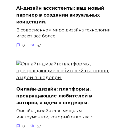
AI-дизайн ассистенты: ваш новый
партнер в создании визуальных
концепций.
В современном мире дизайна технологии
играют всё более
0
47
Онлайн-дизайн: платформы,
превращающие любителей в
авторов, а идеи в шедевры.
Онлайн-дизайн стал мощным
инструментом, который открывает
0
57