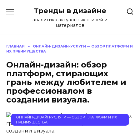
Перейти
Тренды в дизайне
к
содержанию
аналитика актуальных стилей и
материалов
ГЛАВНАЯ
»
ОНЛАЙН-ДИЗАЙН-УСЛУГИ — ОБЗОР ПЛАТФОРМ И
ИХ ПРЕИМУЩЕСТВА
Онлайн-дизайн: обзор
платформ, стирающих
грань между любителем и
профессионалом в
создании визуала.
ОНЛАЙН-ДИЗАЙН-УСЛУГИ — ОБЗОР ПЛАТФОРМ И ИХ
ПРЕИМУЩЕСТВА