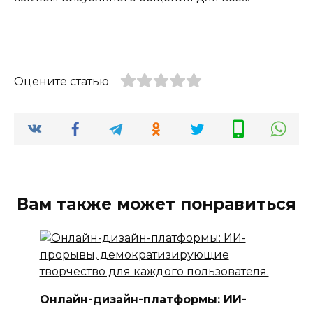
Оцените статью
Вам также может понравиться
Онлайн-дизайн-платформы: ИИ-