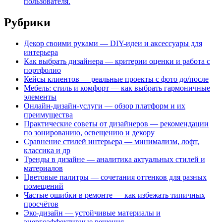
пользователя.
Рубрики
Декор своими руками — DIY-идеи и аксессуары для
интерьера
Как выбрать дизайнера — критерии оценки и работа с
портфолио
Кейсы клиентов — реальные проекты с фото до/после
Мебель: стиль и комфорт — как выбрать гармоничные
элементы
Онлайн-дизайн-услуги — обзор платформ и их
преимущества
Практические советы от дизайнеров — рекомендации
по зонированию, освещению и декору
Сравнение стилей интерьера — минимализм, лофт,
классика и др
Тренды в дизайне — аналитика актуальных стилей и
материалов
Цветовые палитры — сочетания оттенков для разных
помещений
Частые ошибки в ремонте — как избежать типичных
просчётов
Эко-дизайн — устойчивые материалы и
энергоэффективные решения