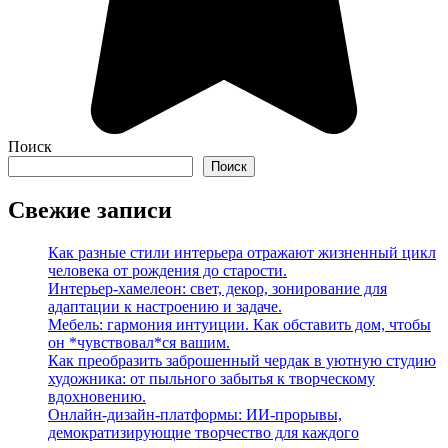
Поиск
Поиск
Свежие записи
Как разные стили интерьера отражают жизненный цикл
человека от рождения до старости.
Интерьер-хамелеон: свет, декор, зонирование для
адаптации к настроению и задаче.
Мебель: гармония интуиции. Как обставить дом, чтобы
он *чувствовал*ся вашим.
Как преобразить заброшенный чердак в уютную студию
художника: от пыльного забытья к творческому
вдохновению.
Онлайн-дизайн-платформы: ИИ-прорывы,
демократизирующие творчество для каждого