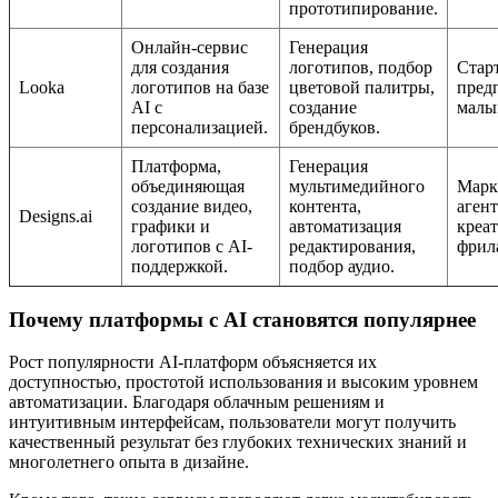
прототипирование.
Онлайн-сервис
Генерация
для создания
логотипов, подбор
Стар
Looka
логотипов на базе
цветовой палитры,
пред
AI с
создание
малы
персонализацией.
брендбуков.
Платформа,
Генерация
объединяющая
мультимедийного
Марк
создание видео,
контента,
агент
Designs.ai
графики и
автоматизация
креа
логотипов с AI-
редактирования,
фрил
поддержкой.
подбор аудио.
Почему платформы с AI становятся популярнее
Рост популярности AI-платформ объясняется их
доступностью, простотой использования и высоким уровнем
автоматизации. Благодаря облачным решениям и
интуитивным интерфейсам, пользователи могут получить
качественный результат без глубоких технических знаний и
многолетнего опыта в дизайне.