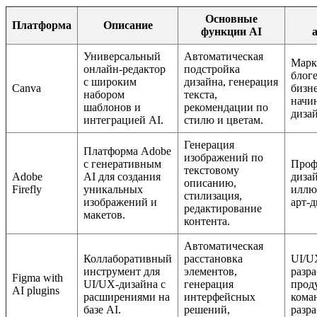
Основные
Платформа
Описание
функции AI
Универсальный
Автоматическая
Марк
онлайн-редактор
подстройка
блог
с широким
дизайна, генерация
Canva
бизне
набором
текста,
начи
шаблонов и
рекомендации по
диза
интеграцией AI.
стилю и цветам.
Генерация
Платформа Adobe
изображений по
с генеративным
Проф
текстовому
Adobe
AI для создания
диза
описанию,
Firefly
уникальных
иллю
стилизация,
изображений и
арт-д
редактирование
макетов.
контента.
Автоматическая
Коллаборативный
расстановка
UI/U
инструмент для
элементов,
разр
Figma with
UI/UX-дизайна с
генерация
прод
AI plugins
расширениями на
интерфейсных
кома
базе AI.
решений,
разра