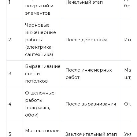
1
Начальный этап
покрытий и
бриг
элементов
Черновые
инженерные
2
работы
После демонтажа
Инж
(электрика,
сантехника)
Выравнивание
После инженерных
Маля
3
стен и
работ
штук
потолков
Отделочные
работы
4
После выравнивания
Отде
(покраска,
обои)
Монтаж полов
5
Заключительный этап
Укла