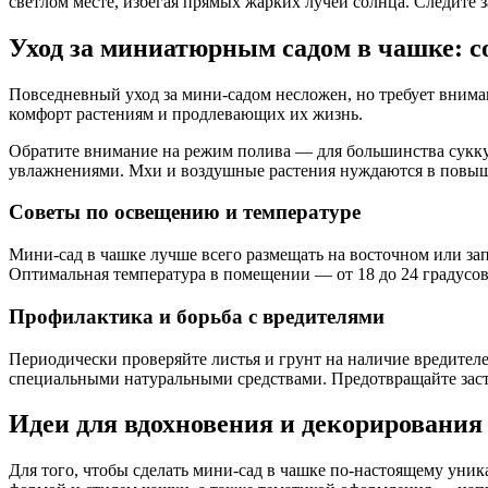
светлом месте, избегая прямых жарких лучей солнца. Следит
Уход за миниатюрным садом в чашке: с
Повседневный уход за мини-садом несложен, но требует внима
комфорт растениям и продлевающих их жизнь.
Обратите внимание на режим полива — для большинства сукку
увлажнениями. Мхи и воздушные растения нуждаются в повыше
Советы по освещению и температуре
Мини-сад в чашке лучше всего размещать на восточном или зап
Оптимальная температура в помещении — от 18 до 24 градусов
Профилактика и борьба с вредителями
Периодически проверяйте листья и грунт на наличие вредите
специальными натуральными средствами. Предотвращайте заст
Идеи для вдохновения и декорирования
Для того, чтобы сделать мини-сад в чашке по-настоящему уни