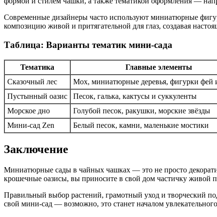
формой и стилем чашки, а также тематикой оформления — напр
Современные дизайнеры часто используют миниатюрные фигурк
композицию живой и притягательной для глаз, создавая насто
Таблица: Варианты тематик мини-сада
Тематика
Главные элементы
Сказочный лес
Мох, миниатюрные деревья, фигурки фей 
Пустынный оазис
Песок, галька, кактусы и суккуленты
Морское дно
Голубой песок, ракушки, морские звёзды
Мини-сад Zen
Белый песок, камни, маленькие мостики
Заключение
Миниатюрные сады в чайных чашках — это не просто декорати
крошечные оазисы, вы приносите в свой дом частичку живой пр
Правильный выбор растений, грамотный уход и творческий под
свой мини-сад — возможно, это станет началом увлекательного