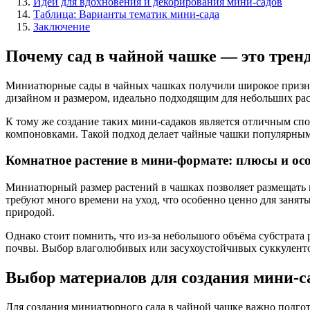
Идеи для вдохновения и декорирования мини-садов
Таблица: Варианты тематик мини-сада
Заключение
Почему сад в чайной чашке — это трен
Миниатюрные сады в чайных чашках получили широкое признан
дизайном и размером, идеально подходящим для небольших ра
К тому же создание таких мини-садаков является отличным спо
компоновками. Такой подход делает чайные чашки популярным
Комнатное растение в мини-формате: плюсы и ос
Миниатюрный размер растений в чашках позволяет размещать и
требуют много времени на уход, что особенно ценно для занят
природой.
Однако стоит помнить, что из-за небольшого объёма субстрата
почвы. Выбор влаголюбивых или засухоустойчивых суккуленто
Выбор материалов для создания мини-с
Для создания миниатюрного сада в чайной чашке важно подгот