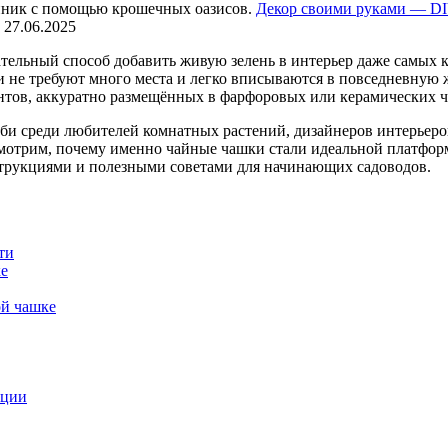
Декор своими руками — DIY
27.06.2025
ельный способ добавить живую зелень в интерьер даже самых 
и не требуют много места и легко вписываются в повседневную
нтов, аккуратно размещённых в фарфоровых или керамических ча
и среди любителей комнатных растений, дизайнеров интерьеров 
отрим, почему именно чайные чашки стали идеальной платформо
струкциями и полезными советами для начинающих садоводов.
ти
ке
ой чашке
ации