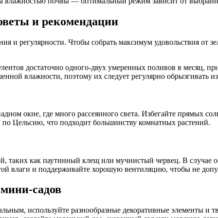
е за влажностью почвы — оптимальный режим зависит от выбранн
оветы и рекомендации
ния и регулярности. Чтобы собрать максимум удовольствия от з
лентов достаточно одного-двух умеренных поливов в месяц, пр
нной влажности, поэтому их следует регулярно обрызгивать из
адном окне, где много рассеянного света. Избегайте прямых со
 по Цельсию, что подходит большинству комнатных растений.
лей, таких как паутинный клещ или мучнистый червец. В случа
ой влаги и поддерживайте хорошую вентиляцию, чтобы не допус
 мини-садов
кальным, используйте разнообразные декоративные элементы и т