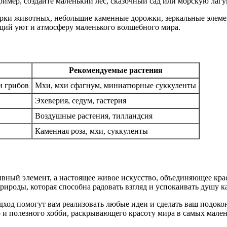
имер, создайте маленький лес, сказочный сад или морскую лагу
и животных, небольшие каменные дорожки, зеркальные элемент
ящий уют и атмосферу маленького волшебного мира.
Рекомендуемые растения
и грибов
Мхи, мхи сфагнум, миниатюрные суккуленты
Эхеверия, седум, гастерия
Воздушные растения, тилландсия
Каменная роза, мхи, суккуленты
вный элемент, а настоящее живое искусство, объединяющее кра
ироды, которая способна радовать взгляд и успокаивать душу к
ход помогут вам реализовать любые идеи и сделать ваш подоко
 и полезного хобби, раскрывающего красоту мира в самых мален