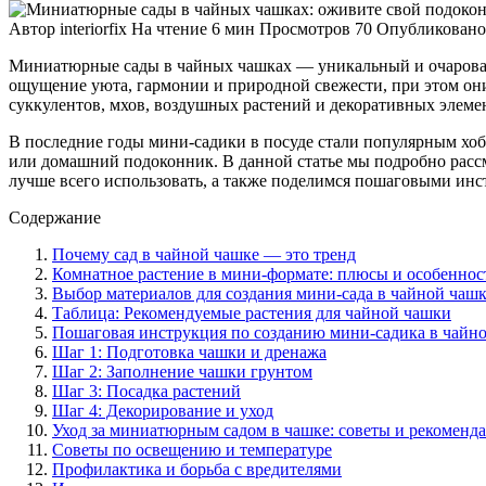
Автор
interiorfix
На чтение
6 мин
Просмотров
70
Опубликовано
Миниатюрные сады в чайных чашках — уникальный и очароват
ощущение уюта, гармонии и природной свежести, при этом он
суккулентов, мхов, воздушных растений и декоративных элеме
В последние годы мини-садики в посуде стали популярным хобб
или домашний подоконник. В данной статье мы подробно рассм
лучше всего использовать, а также поделимся пошаговыми ин
Содержание
Почему сад в чайной чашке — это тренд
Комнатное растение в мини-формате: плюсы и особеннос
Выбор материалов для создания мини-сада в чайной чаш
Таблица: Рекомендуемые растения для чайной чашки
Пошаговая инструкция по созданию мини-садика в чайн
Шаг 1: Подготовка чашки и дренажа
Шаг 2: Заполнение чашки грунтом
Шаг 3: Посадка растений
Шаг 4: Декорирование и уход
Уход за миниатюрным садом в чашке: советы и рекоменд
Советы по освещению и температуре
Профилактика и борьба с вредителями