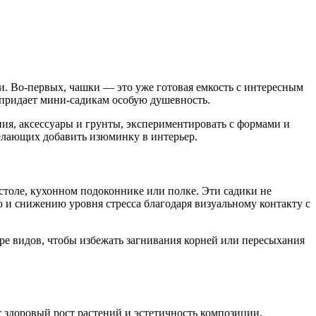
. Во-первых, чашки — это уже готовая емкость с интересным
 придает мини-садикам особую душевность.
ния, аксессуары и грунты, экспериментировать с формами и
елающих добавить изюминку в интерьер.
толе, кухонном подоконнике или полке. Эти садики не
ю и снижению уровня стресса благодаря визуальному контакту с
ре видов, чтобы избежать загнивания корней или пересыхания
 здоровый рост растений и эстетичность композиции.