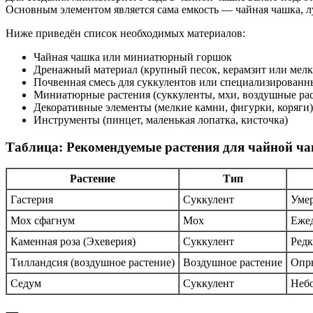
Основным элементом является сама емкость — чайная чашка, 
Ниже приведён список необходимых материалов:
Чайная чашка или миниатюрный горшок
Дренажный материал (крупный песок, керамзит или мел
Почвенная смесь для суккулентов или специализированн
Миниатюрные растения (суккуленты, мхи, воздушные рас
Декоративные элементы (мелкие камни, фигурки, коряги)
Инструменты (пинцет, маленькая лопатка, кисточка)
Таблица: Рекомендуемые растения для чайной ч
Растение
Тип
Гастерия
Суккулент
Умер
Мох сфагнум
Мох
Ежед
Каменная роза (Эхеверия)
Суккулент
Редк
Тилландсия (воздушное растение)
Воздушное растение
Опры
Седум
Суккулент
Небо