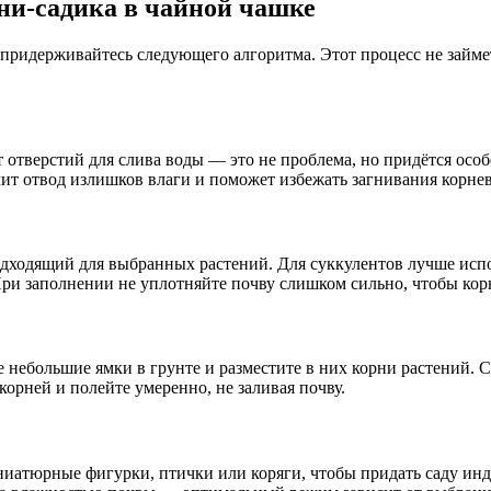
ни-садика в чайной чашке
 придерживайтесь следующего алгоритма. Этот процесс не займе
 отверстий для слива воды — это не проблема, но придётся особ
ит отвод излишков влаги и поможет избежать загнивания корне
дходящий для выбранных растений. Для суккулентов лучше испо
и заполнении не уплотняйте почву слишком сильно, чтобы корн
 небольшие ямки в грунте и разместите в них корни растений. 
орней и полейте умеренно, не заливая почву.
ниатюрные фигурки, птички или коряги, чтобы придать саду ин