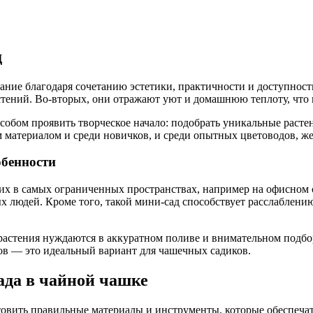
д
ие благодаря сочетанию эстетики, практичности и доступности
стений. Во-вторых, они отражают уют и домашнюю теплоту, что
собом проявить творческое начало: подобрать уникальные расте
 материалом и среди новичков, и среди опытных цветоводов, ж
обенности
х в самых ограниченных пространствах, например на офисном с
ых людей. Кроме того, такой мини-сад способствует расслаблени
 растения нуждаются в аккуратном поливе и внимательном подбо
в — это идеальный вариант для чашечных садиков.
ада в чайной чашке
овить правильные материалы и инструменты, которые обеспечат