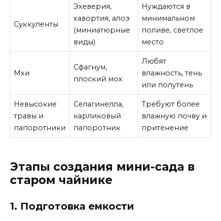
Эхеверия,
Нуждаются в
хавортия, алоэ
минимальном
Суккуленты
(миниатюрные
поливе, светлое
виды)
место
Любят
Сфагнум,
Мхи
влажность, тень
плоский мох
или полутень
Невысокие
Селагинелла,
Требуют более
травы и
карликовый
влажную почву и
папоротники
папоротник
притенение
Этапы создания мини-сада в
старом чайнике
1. Подготовка емкости