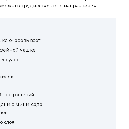
озможных трудностях этого направления.
шке очаровывает
офейной чашке
ессуаров
иалов
боре растений
данию мини-сада
алов
о слоя