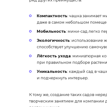
ряд других преимуществ:
Компактность
: чашка занимает м
даже в самом небольшом помеще
Мобильность
: мини-сад легко пе
Экологичность
: использование ж
способствует улучшению самочувс
Лёгкость ухода
: миниатюрная ко
при правильном подборе растени
Уникальность
: каждый сад в чаш
и подчеркнуть интерьер.
К тому же, создание таких садов нер
творческим занятием для компании др