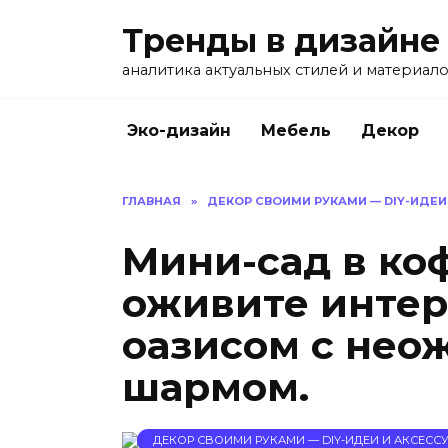
Перейти
Тренды в дизайне
к
содержанию
аналитика актуальных стилей и материал
Эко-дизайн
Мебель
Декор
ГЛАВНАЯ
»
ДЕКОР СВОИМИ РУКАМИ — DIY-ИДЕИ
Мини-сад в ко
оживите инте
оазисом с не
шармом.
ДЕКОР СВОИМИ РУКАМИ — DIY-ИДЕИ И АКСЕССУ