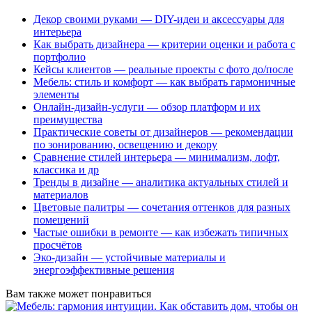
Декор своими руками — DIY-идеи и аксессуары для
интерьера
Как выбрать дизайнера — критерии оценки и работа с
портфолио
Кейсы клиентов — реальные проекты с фото до/после
Мебель: стиль и комфорт — как выбрать гармоничные
элементы
Онлайн-дизайн-услуги — обзор платформ и их
преимущества
Практические советы от дизайнеров — рекомендации
по зонированию, освещению и декору
Сравнение стилей интерьера — минимализм, лофт,
классика и др
Тренды в дизайне — аналитика актуальных стилей и
материалов
Цветовые палитры — сочетания оттенков для разных
помещений
Частые ошибки в ремонте — как избежать типичных
просчётов
Эко-дизайн — устойчивые материалы и
энергоэффективные решения
Вам также может понравиться