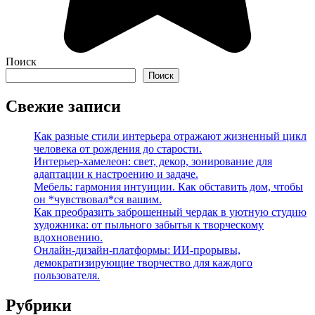
Поиск
Поиск
Свежие записи
Как разные стили интерьера отражают жизненный цикл
человека от рождения до старости.
Интерьер-хамелеон: свет, декор, зонирование для
адаптации к настроению и задаче.
Мебель: гармония интуиции. Как обставить дом, чтобы
он *чувствовал*ся вашим.
Как преобразить заброшенный чердак в уютную студию
художника: от пыльного забытья к творческому
вдохновению.
Онлайн-дизайн-платформы: ИИ-прорывы,
демократизирующие творчество для каждого
пользователя.
Рубрики