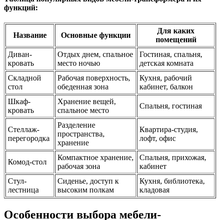
функций:
Для каких
Название
Основные функции
помещений
Диван-
Отдых днем, спальное
Гостиная, спальня,
кровать
место ночью
детская комната
Складной
Рабочая поверхность,
Кухня, рабочий
стол
обеденная зона
кабинет, балкон
Шкаф-
Хранение вещей,
Спальня, гостиная
кровать
спальное место
Разделение
Стеллаж-
Квартира-студия,
пространства,
перегородка
лофт, офис
хранение
Компактное хранение,
Спальня, прихожая,
Комод-стол
рабочая зона
кабинет
Стул-
Сиденье, доступ к
Кухня, библиотека,
лестница
высоким полкам
кладовая
Особенности выбора мебели-