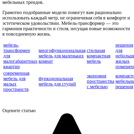
мебельных трендов.
Грамотно подобранные модели помогут вам рационально
использовать каждый метр, не ограничивая себя в комфорте и
эстетическом удовольствии. Мебель-трансформер — это
гармония практичности и стиля, несущая новые возможности
в повседневную жизнь.
мебель-
решения
трансформер
многофункциональная
стильная
для
для
мебель для маленьких
компактная
небольш
малогабаритных
комнат
мебель
жилых
квартир
помеще
современная
экономия
компакт
мебель для
функциональная
пространства
мебельн
малых
мебель для студий
с мебелью
решения
пространств
Оцените статью