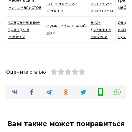
мебель для
транс
потребление
интерьер
минималистов
мебел
мебели
квартиры
современные
эко-
рацио
функциональный
тренды в
дизайн в
испол
дом
мебели
мебели
прост
Оцените статью
Вам также может понравиться