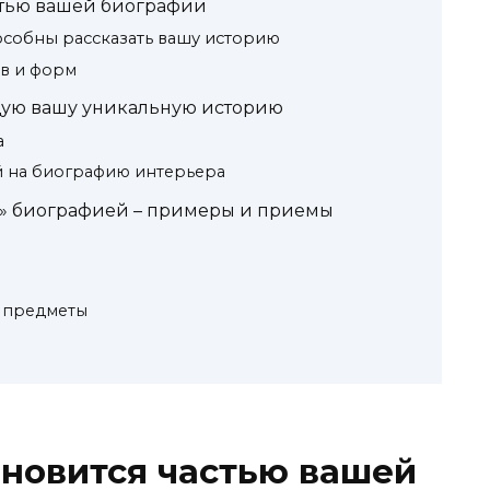
стью вашей биографии
собны рассказать вашу историю
в и форм
щую вашу уникальную историю
а
й на биографию интерьера
й» биографией – примеры и приемы
Y
з предметы
новится частью вашей