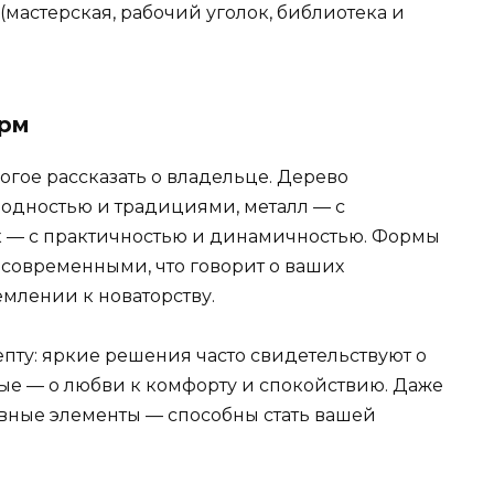
мастерская, рабочий уголок, библиотека и
орм
гое рассказать о владельце. Дерево
родностью и традициями, металл — с
к — с практичностью и динамичностью. Формы
асовременными, что говорит о ваших
млении к новаторству.
епту: яркие решения часто свидетельствуют о
ные — о любви к комфорту и спокойствию. Даже
ивные элементы — способны стать вашей