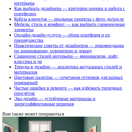
интерьера
Как выбрать дизайнера — критерии оценки и работа с
портфолио
Кейсы клиентов — реальные проекты с фото до/после
Мебель: стиль и комфорт — как выбрать гармоничные
элементы
Онлайн-дизайн-услуги — обзор платформ и их
преимущества
Практические советы от дизайнеров — рекомендации
по зонированию, освещению и декору
Сравнение стилей интерьера — минимализм, лофт,
классика и др
Тренды в дизайне — аналитика актуальных стилей и
материалов
Цветовые палитры — сочетания оттенков для разных
помещений
Частые ошибки в ремонте — как избежать типичных
просчётов
Эко-дизайн — устойчивые материалы и
энергоэффективные решения
Вам также может понравиться