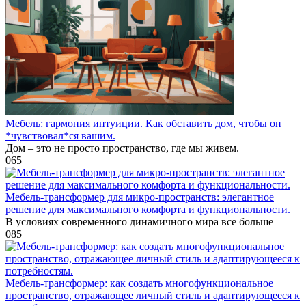
Мебель: гармония интуиции. Как обставить дом, чтобы он
*чувствовал*ся вашим.
Дом – это не просто пространство, где мы живем.
0
65
Мебель-трансформер для микро-пространств: элегантное
решение для максимального комфорта и функциональности.
В условиях современного динамичного мира все больше
0
85
Мебель-трансформер: как создать многофункциональное
пространство, отражающее личный стиль и адаптирующееся к