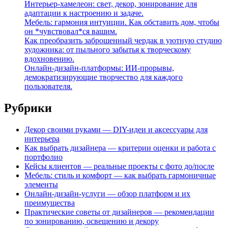
Интерьер-хамелеон: свет, декор, зонирование для
адаптации к настроению и задаче.
Мебель: гармония интуиции. Как обставить дом, чтобы
он *чувствовал*ся вашим.
Как преобразить заброшенный чердак в уютную студию
художника: от пыльного забытья к творческому
вдохновению.
Онлайн-дизайн-платформы: ИИ-прорывы,
демократизирующие творчество для каждого
пользователя.
Рубрики
Декор своими руками — DIY-идеи и аксессуары для
интерьера
Как выбрать дизайнера — критерии оценки и работа с
портфолио
Кейсы клиентов — реальные проекты с фото до/после
Мебель: стиль и комфорт — как выбрать гармоничные
элементы
Онлайн-дизайн-услуги — обзор платформ и их
преимущества
Практические советы от дизайнеров — рекомендации
по зонированию, освещению и декору