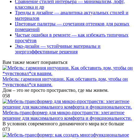
Сравнение стилей интерьера — минимализм, лофт,
классика и др
Тренды в дизайне — аналитика актуальных стилей и
материалов
Цветовые палитры — сочетания оттенков для разных
помещений
Частые ошибки в ремонте — как избежать типичных
просчётов
Эко-дизайн — устойчивые материалы и
энергоэффективные решения
Вам также может понравиться
Мебель: гармония интуиции. Как обставить дом, чтобы он
*чувствовал*ся вашим.
Дом – это не просто пространство, где мы живем.
0
58
Мебель-трансформер для микро-пространств: элегантное
решение для максимального комфорта и функциональности.
В условиях современного динамичного мира все больше
0
73