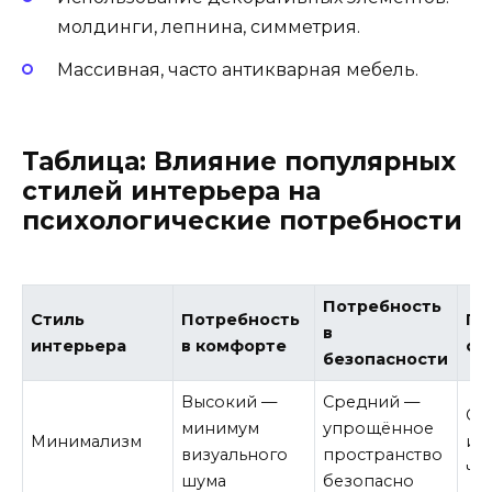
молдинги, лепнина, симметрия.
Массивная, часто антикварная мебель.
Таблица: Влияние популярных
стилей интерьера на
психологические потребности
Потребность
Стиль
Потребность
По
в
интерьера
в комфорте
са
безопасности
Высокий —
Средний —
Ср
минимум
упрощённое
Минимализм
ин
визуального
пространство
че
шума
безопасно