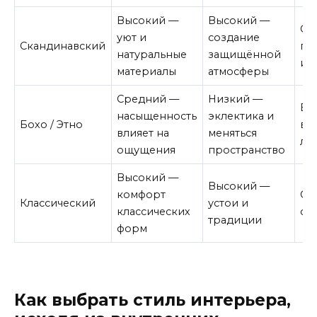
Высокий —
Высокий —
Ср
уют и
создание
Скандинавский
пр
натуральные
защищённой
и 
материалы
атмосферы
Средний —
Низкий —
Вы
насыщенность
эклектика и
Бохо / Этно
вы
влияет на
меняться
ли
ощущения
пространство
Высокий —
Высокий —
комфорт
Ср
Классический
устои и
классических
ста
традиции
форм
Как выбрать стиль интерьера,