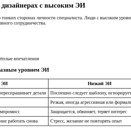
о дизайнерах с высоким ЭИ
онких сторонах личности специалиста. Люди с высоким уровнем
ивного сотрудничества.
тёплые впечатления
 разным уровнем ЭИ
 ЭИ
Низкий ЭИ
переспрашивает детали
Поспешно следует шаблону, игнорируе
Резкая, иногда агрессивная или формал
омпромисс
Защищается, обвиняет, теряет интерес
ние работать снова
Стресс, желание не повторять опыт