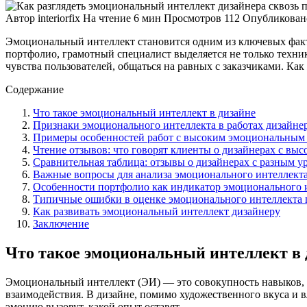
Автор
interiorfix
На чтение
6 мин
Просмотров
112
Опубликован
Эмоциональный интеллект становится одним из ключевых факто
портфолио, грамотный специалист выделяется не только техни
чувства пользователей, общаться на равных с заказчиками. Ка
Содержание
Что такое эмоциональный интеллект в дизайне
Признаки эмоционального интеллекта в работах дизайне
Примеры особенностей работ с высоким эмоциональным
Чтение отзывов: что говорят клиенты о дизайнерах с вы
Сравнительная таблица: отзывы о дизайнерах с разным 
Важные вопросы для анализа эмоционального интеллекта
Особенности портфолио как индикатор эмоционального 
Типичные ошибки в оценке эмоционального интеллекта 
Как развивать эмоциональный интеллект дизайнеру
Заключение
Что такое эмоциональный интеллект в 
Эмоциональный интеллект (ЭИ) — это совокупность навыков, 
взаимодействия. В дизайне, помимо художественного вкуса и 
эмоцию вызовут, какой опыт оставят.