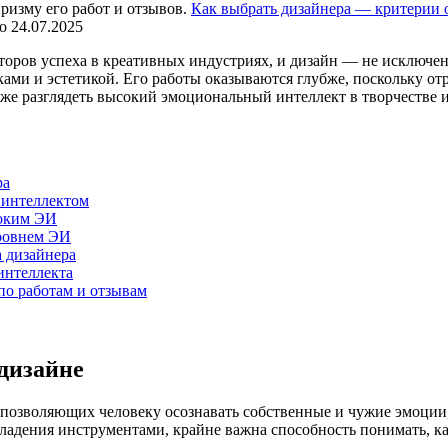
Как выбрать дизайнера — критерии 
о
24.07.2025
ров успеха в креативных индустриях, и дизайн — не исключени
ками и эстетикой. Его работы оказываются глубже, поскольку о
к же разглядеть высокий эмоциональный интеллект в творчестве 
ра
 интеллектом
соким ЭИ
уровнем ЭИ
 дизайнера
интеллекта
по работам и отзывам
дизайне
позволяющих человеку осознавать собственные и чужие эмоции,
владения инструментами, крайне важна способность понимать, к