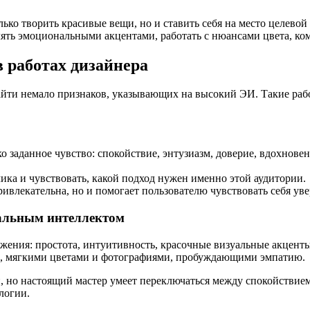
о творить красивые вещи, но и ставить себя на место целевой а
лять эмоциональными акцентами, работать с нюансами цвета, ко
 работах дизайнера
йти немало признаков, указывающих на высокий ЭИ. Такие рабо
 заданное чувство: спокойствие, энтузиазм, доверие, вдохновен
чика и чувствовать, какой подход нужен именно этой аудитории.
ривлекательна, но и помогает пользователю чувствовать себя ув
альным интеллектом
ения: простота, интуитивность, красочные визуальные акценты
и, мягкими цветами и фотографиями, пробуждающими эмпатию.
 но настоящий мастер умеет переключаться между спокойствием
логии.