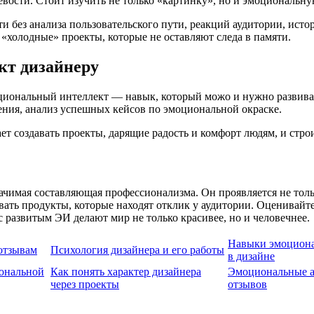
вости. Стоит изучить не только «картинку», но и эмоциональну
ти без анализа пользовательского пути, реакций аудитории, ис
«холодные» проекты, которые не оставляют следа в памяти.
кт дизайнеру
циональный интеллект — навык, который можо и нужно развивать
ения, анализ успешных кейсов по эмоциональной окраске.
ет создавать проекты, дарящие радость и комфорт людям, и стр
чимая составляющая профессионализма. Он проявляется не толь
авать продукты, которые находят отклик у аудитории. Оценивай
развитым ЭИ делают мир не только красивее, но и человечнее.
Навыки эмоциона
отзывам
Психология дизайнера и его работы
в дизайне
ональной
Как понять характер дизайнера
Эмоциональные а
через проекты
отзывов