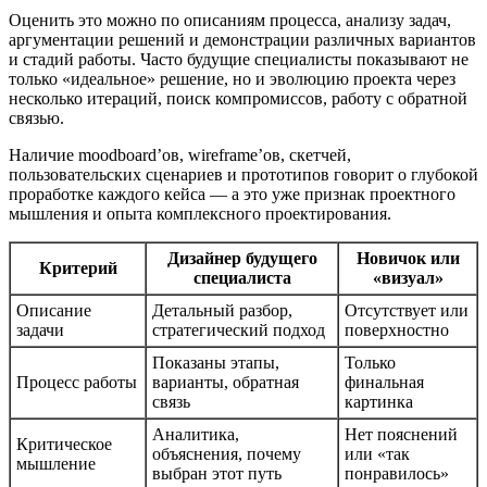
Оценить это можно по описаниям процесса, анализу задач,
аргументации решений и демонстрации различных вариантов
и стадий работы. Часто будущие специалисты показывают не
только «идеальное» решение, но и эволюцию проекта через
несколько итераций, поиск компромиссов, работу с обратной
связью.
Наличие moodboard’ов, wireframe’ов, скетчей,
пользовательских сценариев и прототипов говорит о глубокой
проработке каждого кейса — а это уже признак проектного
мышления и опыта комплексного проектирования.
Дизайнер будущего
Новичок или
Критерий
специалиста
«визуал»
Описание
Детальный разбор,
Отсутствует или
задачи
стратегический подход
поверхностно
Показаны этапы,
Только
Процесс работы
варианты, обратная
финальная
связь
картинка
Аналитика,
Нет пояснений
Критическое
объяснения, почему
или «так
мышление
выбран этот путь
понравилось»