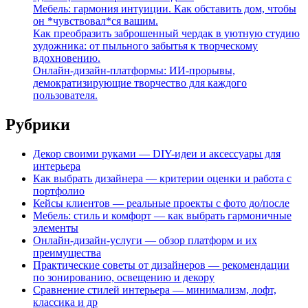
Мебель: гармония интуиции. Как обставить дом, чтобы
он *чувствовал*ся вашим.
Как преобразить заброшенный чердак в уютную студию
художника: от пыльного забытья к творческому
вдохновению.
Онлайн-дизайн-платформы: ИИ-прорывы,
демократизирующие творчество для каждого
пользователя.
Рубрики
Декор своими руками — DIY-идеи и аксессуары для
интерьера
Как выбрать дизайнера — критерии оценки и работа с
портфолио
Кейсы клиентов — реальные проекты с фото до/после
Мебель: стиль и комфорт — как выбрать гармоничные
элементы
Онлайн-дизайн-услуги — обзор платформ и их
преимущества
Практические советы от дизайнеров — рекомендации
по зонированию, освещению и декору
Сравнение стилей интерьера — минимализм, лофт,
классика и др