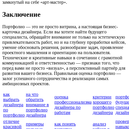
замкнутый на себе «арт-мастер».
Заключение
Портфолио — это не просто витрина, а настоящая бизнес-
карточка дизайнера. Если вы хотите найти будущего
специалиста, обращайте внимание не только на эстетическую
привлекательность работ, но и на глубину проработки кейсов,
умение обосновать решения, разнообразие задач, проявление
проектного мышления и ориентацию на пользователя.
Технические и креативные навыки в сочетании с грамотной
коммуникацией и ответственностью — признаки того, что
перед вами не просто «визуал», а перспективный партнёр для
развития вашего бизнеса. Правильная оценка портфолио —
залог успешного сотрудничества и реализации самых
амбициозных проектов.
как
на что
оценка
критерии
портф
выбрать
обратить
профессионализма
хорошего
будущ
дизайнера
внимание в
дизайнера по
портфолио
специа
по
портфолио
работам
дизайнера
дизай
портфолио
дизайнера
отличие
прове
примеры
как понять
анализ
красивой
навык