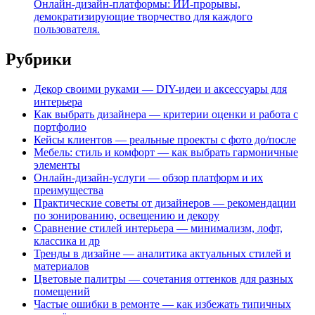
Онлайн-дизайн-платформы: ИИ-прорывы,
демократизирующие творчество для каждого
пользователя.
Рубрики
Декор своими руками — DIY-идеи и аксессуары для
интерьера
Как выбрать дизайнера — критерии оценки и работа с
портфолио
Кейсы клиентов — реальные проекты с фото до/после
Мебель: стиль и комфорт — как выбрать гармоничные
элементы
Онлайн-дизайн-услуги — обзор платформ и их
преимущества
Практические советы от дизайнеров — рекомендации
по зонированию, освещению и декору
Сравнение стилей интерьера — минимализм, лофт,
классика и др
Тренды в дизайне — аналитика актуальных стилей и
материалов
Цветовые палитры — сочетания оттенков для разных
помещений
Частые ошибки в ремонте — как избежать типичных