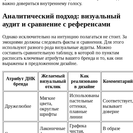
важно довериться внутреннему голосу.
Аналитический подход: визуальный
аудит и сравнение с референсами
Однако исключительно на интуицию полагаться не стоит. За
эмоциями должны следовать факты и сравнения. Для этого
используют разного рода визуальные аудиты. Можно
составить сравнительную таблицу, в которой по пунктам
расписать ключевые атрибуты вашего бренда и то, как они
выражены в предложенном дизайне.
Желаемый
Как
Атрибут ДНК
визуальный
реализовано
Комментарий
бренда
отклик
в дизайне
Использованы
Мягкие
пастельные
Соответствует,
цвета,
Дружелюбие
оттенки,
вызывает
округлые
плавные
доверие
шрифты
линии
Графика
Лаконичные
В образе
чистая,