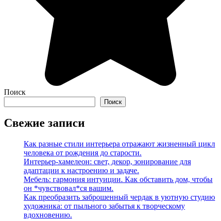
Поиск
Поиск
Свежие записи
Как разные стили интерьера отражают жизненный цикл
человека от рождения до старости.
Интерьер-хамелеон: свет, декор, зонирование для
адаптации к настроению и задаче.
Мебель: гармония интуиции. Как обставить дом, чтобы
он *чувствовал*ся вашим.
Как преобразить заброшенный чердак в уютную студию
художника: от пыльного забытья к творческому
вдохновению.