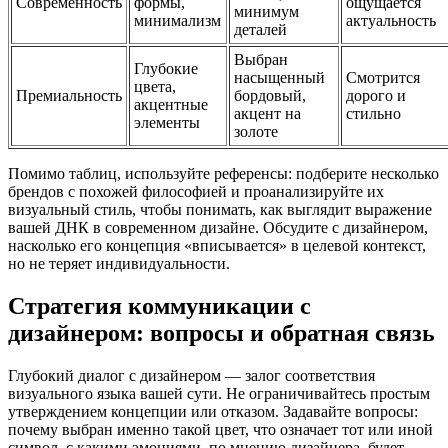
Современность
формы,
ощущается
минимум
минимализм
актуальность
деталей
Выбран
Глубокие
насыщенный
Смотрится
цвета,
Премиальность
бордовый,
дорого и
акцентные
акцент на
стильно
элементы
золоте
Помимо таблиц, используйте референсы: подберите несколько
брендов с похожей философией и проанализируйте их
визуальный стиль, чтобы понимать, как выглядит выражение
вашей ДНК в современном дизайне. Обсудите с дизайнером,
насколько его концепция «вписывается» в целевой контекст,
но не теряет индивидуальности.
Стратегия коммуникации с
дизайнером: вопросы и обратная связь
Глубокий диалог с дизайнером — залог соответствия
визуального языка вашей сути. Не ограничивайтесь простым
утверждением концепции или отказом. Задавайте вопросы:
почему выбран именно такой цвет, что означает тот или иной
символ, с какими эмоциями, по мнению дизайнера, будет