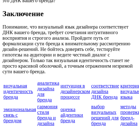
это ДНК вашего бренда?
Заключение
Понимание, что визуальный язык дизайнера соответствует
ДНК вашего бренда, требует сочетания интуитивного
восприятия и строгого анализа. Пройдите путь от
формализации сути бренда к внимательному рассмотрению
дизайн-решений. Не бойтесь доверять себе, тестируйте
гипотезы на аудитории и ведите честный диалог с
дизайнером. Только так визуальная идентичность станет не
просто красивой оболочкой, а точным отражением незримой
сути вашего бренда.
аналитика
визуальная
интуиция в
соответствие
критери
дизайна
идентичность
дизайнерском
дизайна
визуаль
для
бренда
процессе
ДНК бренда
языка
бренда
гармония
выбор
методы
эмоциональная
оценка
стиля
визуальных
проверк
связь с
айдентики
бренда и
решений для
бренд-
брендом
бренда
дизайна
бренда
дизайна