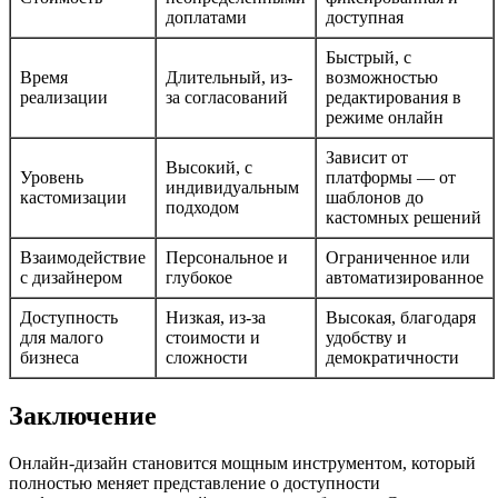
доплатами
доступная
Быстрый, с
Время
Длительный, из-
возможностью
реализации
за согласований
редактирования в
режиме онлайн
Зависит от
Высокий, с
Уровень
платформы — от
индивидуальным
кастомизации
шаблонов до
подходом
кастомных решений
Взаимодействие
Персональное и
Ограниченное или
с дизайнером
глубокое
автоматизированное
Доступность
Низкая, из-за
Высокая, благодаря
для малого
стоимости и
удобству и
бизнеса
сложности
демократичности
Заключение
Онлайн-дизайн становится мощным инструментом, который
полностью меняет представление о доступности