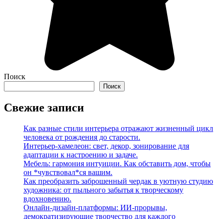
Поиск
Поиск
Свежие записи
Как разные стили интерьера отражают жизненный цикл
человека от рождения до старости.
Интерьер-хамелеон: свет, декор, зонирование для
адаптации к настроению и задаче.
Мебель: гармония интуиции. Как обставить дом, чтобы
он *чувствовал*ся вашим.
Как преобразить заброшенный чердак в уютную студию
художника: от пыльного забытья к творческому
вдохновению.
Онлайн-дизайн-платформы: ИИ-прорывы,
демократизирующие творчество для каждого