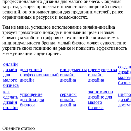
профессионального дизайна для малого бизнеса. Сокращая
затраты, ускоряя процессы и предоставляя широкий спектр
решений, он открывает двери для предпринимателей, ранее
ограниченных в ресурсах и возможностях.
Тем не менее, успешное использование онлайн-дизайна
требует грамотного подхода и понимания целей и задач.
Совмещая удобство цифровых технологий с вниманием к
индивидуальности бренда, малый бизнес может существенно
укрепить свою позицию на рынке и повысить эффективность
коммуникации с аудиторией.
онлайн
созда
дизайн
доступный
инструменты
преимущества
дизай
для
профессиональный
онлайн
онлайн
малом
малого
дизайн
дизайна
дизайна
бизне
бизнеса
как
экономия на
упрощение
сервисы
цифро
сделать
дизайне для
дизайна для
онлайн
дизай
дизайн
малого
бизнеса
дизайна
досту
онлайн
бизнеса
Оцените статью