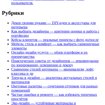
пользователя.
Рубрики
Декор своими руками — DIY-идеи и аксессуары для
интерьера
Как выбрать дизайнера — критерии оценки и работа с
портфолио
Кейсы клиентов — реальные проекты с фото до/после
Мебель: стиль и комфорт — как выбрать гармоничные
элементы
Онлайн-дизайн-услуги — обзор платформ и их
преимущества
Практические советы от дизайнеров — рекомендации
по зонированию, освещению и декору
Сравнение стилей интерьера — минимализм, лофт,
классика и др
Тренды в дизайне — аналитика актуальных стилей и
материалов
Цветовые палитры — сочетания оттенков для разных
помещений
Частые ошибки в ремонте — как избежать типичных
просчётов
Эко-дизайн — устойчивые материалы и