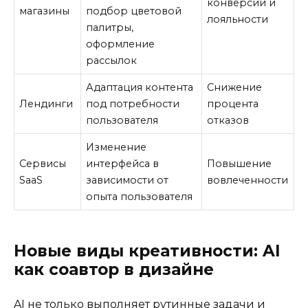
конверсии и
магазины
подбор цветовой
лояльности
палитры,
оформление
рассылок
Адаптация контента
Снижение
Лендинги
под потребности
процента
пользователя
отказов
Изменение
Сервисы
интерфейса в
Повышение
SaaS
зависимости от
вовлеченности
опыта пользователя
Новые виды креативности: AI
как соавтор в дизайне
AI не только выполняет рутинные задачи и